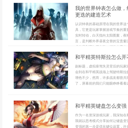
我的世界钟表怎么做，
更迭的建造艺术
认识钟表的基础原理在我的世界这
具，它更是玩家掌握游戏节奏的重
实时转动，白天指向太阳图案，夜
言，是判断外界昼夜交替的宝贵窗
求的是利用红石电路，打造出宏大、.
和平精英特斯拉怎么开
副标题，虚拟座驾失灵背后的玩家
会到在和平精英战场上驾驶特斯拉
增色不少，然而，许多战友都曾共
了，屏幕前的我们只能眼睁睁看着这
和平精英键盘怎么变强
作为一名资深游戏玩家，我深知在
我就以思考模式分享如何让键盘变
变强的第一步是优化键位设置，许多