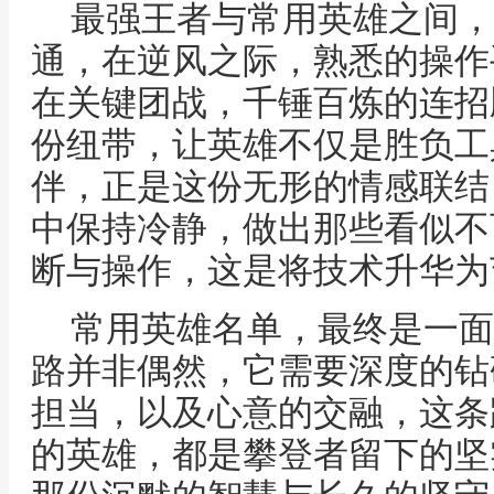
最强王者与常用英雄之间，
通，在逆风之际，熟悉的操作
在关键团战，千锤百炼的连招
份纽带，让英雄不仅是胜负工
伴，正是这份无形的情感联结
中保持冷静，做出那些看似不
断与操作，这是将技术升华为
常用英雄名单，最终是一面
路并非偶然，它需要深度的钻
担当，以及心意的交融，这条
的英雄，都是攀登者留下的坚