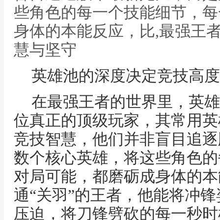
些角色的每一个技能细节，每
身体的本能反应，比,最强王
慧与坚守
英雄池的深度决定竞技高度
在最强王者的世界里，英雄
位真正的顶级玩家，其常用英
竞技智慧，他们并非盲目追逐
数个核心英雄，将这些角色的
对局可能，都磨砺成身体的本
通“关羽”的王者，他能将冲
压迫，将刀锋劈砍的每一秒时