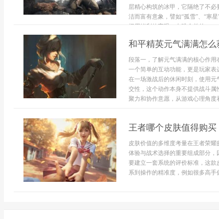
层精心构筑的冰甲，它隔绝了不必
洁而富有意象，譬如“孤雪”、“寒
择用锐利的字眼，在跳伞前的...
和平精英元气满满怎么
段落一，了解元气满满的核心作用
一个简单的互动功能，更是玩家表
在一场激战后的休闲时刻，使用元
交性，这个动作本身不提供战斗属
聚力和协作意愿，从游戏心理角度看，
王者哪个皮肤值得购买
皮肤价值的多维度考量在王者荣耀
体验与战术选择的重要组成部分，
要建立一套系统的评价标准，这款
系到操作的精准度，例如很多高手偏爱