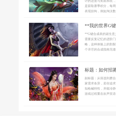
计的进度与奖励系统，
是获取赛季积分，每周
表现挂钩，例如淘汰数
**我的世界G
**G键合成表的诞生
需要反复记忆的进阶门
略，这种体验上的割裂
个详尽的合成指南无缝
标题：如何招
副标题：从筛选到磨合
家需求各异，若你追求
知枪械特性，并能冷静
游戏过程重在欢声笑语，