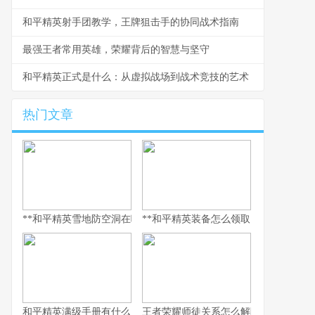
和平精英射手团教学，王牌狙击手的协同战术指南
最强王者常用英雄，荣耀背后的智慧与坚守
和平精英正式是什么：从虚拟战场到战术竞技的艺术
热门文章
**和平精英雪地防空洞在哪里，副标题，冰封秘境与战术宝库探寻指
**和平精英装备怎么领取，资深玩家的
和平精英满级手册有什么用，解锁巅峰体验的多维钥匙
王者荣耀师徒关系怎么解除，游戏情谊