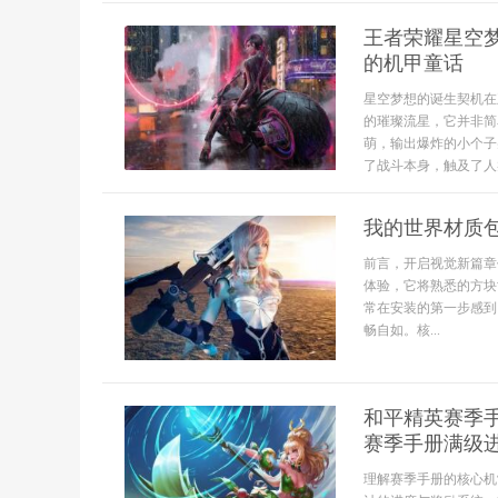
王者荣耀星空
的机甲童话
星空梦想的诞生契机在
的璀璨流星，它并非简
萌，输出爆炸的小个子
了战斗本身，触及了人
我的世界材质
前言，开启视觉新篇章
体验，它将熟悉的方块
常在安装的第一步感到困
畅自如。核...
和平精英赛季
赛季手册满级
理解赛季手册的核心机