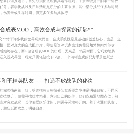
想要快速推进它，首先必须彻底理解其运作规则，手册等级提升的唯一途径
任务，赛季挑战以及日常活动是积分的主要来源，其中部分挑战任务与对局
，伤害量或生存时间，但更多任务与具体行...
键合成表MOD，高效合成与探索的钥匙**
意义**对于许多我的世界玩家而言，合成系统既是最基础的创造核心，也是一道
槛，面对庞大的合成配方库，即使是资深玩家也难免需要频繁翻阅外部攻
感始终存在，而G键合成表MOD的出现，无疑是一场及时雨，它巧妙地将一
嵌入游戏界面，玩家只需轻轻按下G键，一个清晰直观的配方手册便跃然...
募和平精英队友——打造不败战队的秘诀
的完整指南第一段，明确招募目标招募队友首要之事便是明确目标，不同玩
竞技攀升，便需寻找技术精湛、意识出众的伙伴，他们应精通地图点位，熟
应对突发战况，若你偏爱娱乐休闲，则需寻觅性格开朗、善于沟通的队友，
胜负反而次之，明确自身...