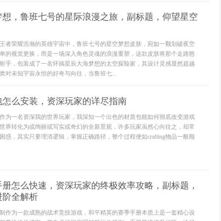
梦想，鲁班七号的星际浪漫之旅，副标题，仰望星空
王者荣耀浩瀚的英雄宇宙中，鲁班七号的星空梦想皮肤，宛如一颗划破夜空
单的视觉更换，而是一场深入角色灵魂的浪漫重塑，这款皮肤将那个走路憨
射手，包装成了一名怀揣星辰大海梦想的太空探险家，其设计灵感显然超越
类对未知宇宙永恒的好奇与向往，当鲁班七...
包怎么安装，资深玩家的详尽指南
作为一名资深我的世界玩家，我深知一个出色的材质包能如何彻底改变游戏
世界转化为或绚丽或写实或奇幻的全新景观，许多玩家虽然心向往之，却常
惑，其实只要理清逻辑，掌握正确路径，整个过程便如crafting物品一般顺
手册怎么快速，资深玩家的终极效率攻略，副标题，
进阶全解析
制作为一款成熟的战术竞技游戏，和平精英的赛季手册本质上是一套精心设