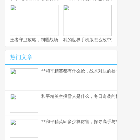
王者守卫攻略，制霸战场的不败法则，副标题，资深玩家的战术精
我的世界手机版怎么改中文，一份玩家
热门文章
**和平精英都有什么抢，战术对决的核心武器库**
和平精英空投雪人是什么，冬日奇袭的惊喜彩蛋
**和平精英kd多少算厉害，探寻高手与平民的真实分