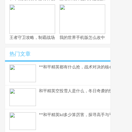
王者守卫攻略，制霸战场的不败法则，副标题，资深玩家的战术精
我的世界手机版怎么改中文，一份玩家
热门文章
**和平精英都有什么抢，战术对决的核心武器库**
和平精英空投雪人是什么，冬日奇袭的惊喜彩蛋
**和平精英kd多少算厉害，探寻高手与平民的真实分