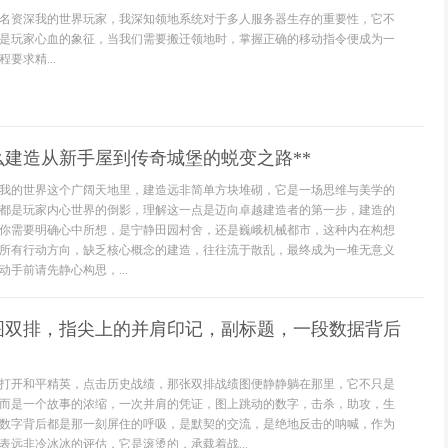
名资深我的世界玩家，我深知领地系统对于多人服务器生存的重要性，它不
是玩家心血的象征，当我们需要搬迁领地时，掌握正确的移动指令便成为一
要求精...
么建造从新手屋到传奇城堡的蜕变之路**
*在我的世界这个广阔天地里，建造远非简单方块堆砌，它是一场思维与美学的
都是玩家内心世界的倒影，理解这一点是迈向卓越建造者的第一步，建造的
你需要明确心中所想，是宁静田园村舍，还是巍峨机械都市，这种内在构想
所有行动方向，缺乏核心概念的建造，往往流于散乱，最终成为一堆无意义
手前请先静心构思，...
图双排，指尖上的并肩印记，副标题，一段数据背后
打开和平精英，点击历史战绩，那张双排战绩图便静静躺在那里，它不只是
而是一个故事的浓缩，一次并肩的凭证，图上跳动的数字，击杀，助攻，生
数字背后都是那一刻屏住的呼吸，是默契的交流，是绝地反击的呐喊，作为
表远非冷冰冰的评估，它是滚烫的，承载着战...