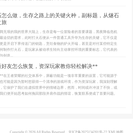
石怎么做，生存之路上的关键火种，副标题，从燧石
之旅
阔无垠的我的世界大陆上，生存是每一位冒险者的首要课题，黑夜降临危机
最迫切的需求，此时打火石便从一件普通工具升华为生存的关键，它不仅是
更是开启下界传送门的钥匙，烹饪食物的炉火开端，甚至是对付某些特定生
何制作打火石，是玩家从被动求生转向主动掌控环境的重要标志，它代表的
创造...
蔽好友怎么恢复，资深玩家教你轻松解决**
义**在王者荣耀的社交体系中，屏蔽功能是一项非常重要的设置，它可能源于
也可能是因为暂时想获得一个清净的游戏环境，作为资深玩家，我深刻理解
，它保护了我们在虚拟世界中的情绪边界，然而，时间或许冲淡了不快，或
我们便开始思考如何挽回那段并肩作战的情谊，恢复联系便成了首要问题。
Copyright © 2026 All Rights Reserved.
京ICP备2025134201号-22
XML地图