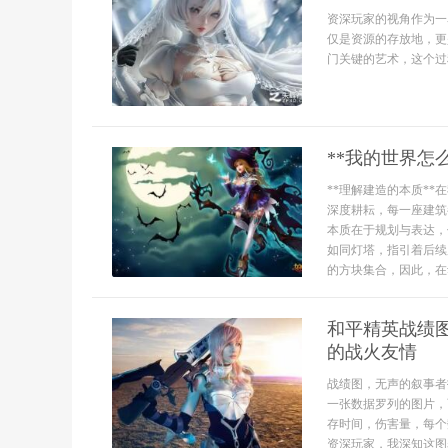
资深玩家的视角作为一
仅是资源的存放地，更
门关键的艺术，这个过程
**我的世界怎
**理解建造的本质*
深度耕耘，每一座建筑
本质在于规划与表达，
如同灯塔，指引着后续
的方块集合，因此，在动
和平精英战绩
的战火友情
战绩图，无声的叙事者
一张数据罗列的图片，
存时间，伤害量，每个
资深玩家，我深知这图