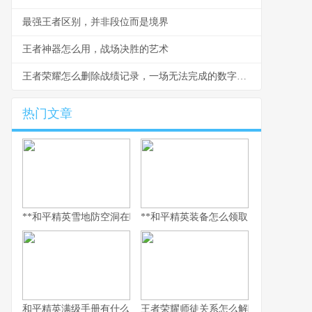
最强王者区别，并非段位而是境界
王者神器怎么用，战场决胜的艺术
王者荣耀怎么删除战绩记录，一场无法完成的数字擦拭
热门文章
**和平精英雪地防空洞在哪里，副标题，冰封秘境与战术宝库探寻指
**和平精英装备怎么领取，资深玩家的
和平精英满级手册有什么用，解锁巅峰体验的多维钥匙
王者荣耀师徒关系怎么解除，游戏情谊