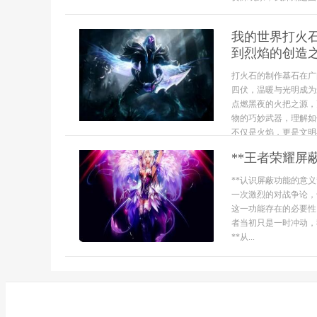
我的世界打火
到烈焰的创造
打火石的制作基石在广
四伏，温暖与光明成为
点燃黑夜的火把之源，
物的巧妙武器，理解如
不仅是火焰，更是文明与
**王者荣耀屏
**认识屏蔽功能的意
一次激烈的对战争论，
这一功能存在的必要性
者当初只是一时冲动，
**从...