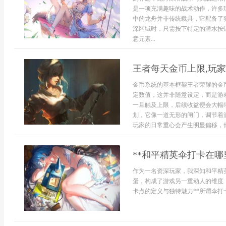
是一项充满趣味的战术动作，许多
中的龙舟并非传统载具，它配备了
深区域时，只需按下特定的潜水按
意元素...
王者每天金币上限,玩
金币系统的基本框架王者荣耀的金
定数值，这并非随意设定，而是游
一旦触及上限，后续收益便会大幅
划，它像一道无形的闸门，调节着
玩家的日常重心会产生明显偏移，他们
**和平精英伞打卡在哪
作为一名资深玩家，我深知和平精
蛋，构成了游戏另一重动人的维度
卡点的定义与独特魅力**所谓伞打