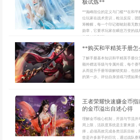
极试炼**
**巅峰段位的定义与门槛**在和
位玩家在战术意识，枪法反应，团
筹帷幄，每一个印记都铭刻着无数
勋章，它要求玩家在瞬息万变的战
构建**达到巅...
**购买和平精英手册怎
了解手册基本知识和平精英手册分
额外赠送等级与专属外观，每个赛
从而提升手册等级解锁奖励，包括
的第一步。评估自身游戏习惯如果你
王者荣耀快速赚金币指
的金币溢出自述心得
理解金币核心机制，开源与节流并
周上限，活跃度系统是主要来源，
择，必须高效完成各类活跃目标，
曾是许多新手的巨坑，通过战队赛和