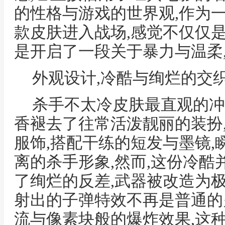
的性格与游戏的世界观,作为
款皮肤进入战场,感觉不仅仅
是开启了一段关于暴力与温柔
外观设计,冷酷与绚烂的交
杀手不太冷皮肤最直观的冲
香褪去了往常活泼靓丽的装扮
服饰,搭配干练的短发与墨镜
离的杀手形象,然而,这份冷酷
了绚烂的反差,武器被改造为
射出的子弹特效不再是普通的
流与像素块般的爆炸效果,这