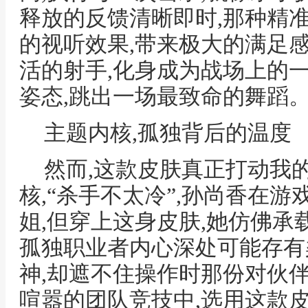
释放的反馈清晰即时,那种精
的视听效果,带来极大的满足
活的射手,化身成为战场上的
姿态,跳出一场最致命的舞蹈
主题内核,孤独背后的温度
然而,这款皮肤真正打动我
核,“杀手不太冷”,孙尚香在
姐,但穿上这身皮肤,她仿佛承
孤独职业者内心深处可能存有
神,却遮不住操作时那份对伙伴
喧嚣的团队竞技中,选用这款