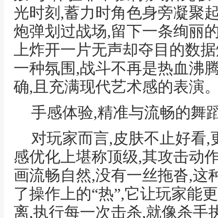
光时刻,蓄力时角色身旁凝聚起
炮弹划过战场,留下一条绚丽
上炸开一片无声却夺目的数据
一种氛围,战斗不再是热血沸腾
确,且充满现代艺术感的表演
手感体验,精准与流畅的舞
对玩家而言,皮肤不止好看,
感优化上堪称顶级,其攻击动
画流畅自然,没有一丝拖沓,这种
了操作上的“热”,它让玩家能
离,执行每一次击杀,就像杀手