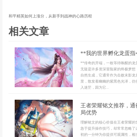
和平精英如何上涨分，从新手到战神的心路历程
相关文章
**我的世界孵化龙蛋指
**传奇的开端，一枚等待唤醒的龙
无疑是许多资深冒险家的终极梦想
自然生成，它通常作为击败末影龙
里，散发着幽幽的紫黑色光泽，仿
入迷茫，因为它...
王者荣耀铭文推荐，通
局优势
理解铭文的核心价值在王者荣耀的
急于提升操作技巧，却常常忽略了
初的一分钟为你提供可观属性，相