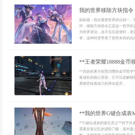
我的世界移除方块指令
副标题：指尖重塑世界的法则一、
环，移除方块指令正是这一哲学的
为世界变动，这不仅仅是便利，更
者，这种转变带来了前所未有的自由感
**王者荣耀18888金
**高效积累与智慧消费的金币哲学
家成长的核心资源，它不仅是解锁
累都意味着战力的潜在提升...
**我的世界G键合成表
**G键合成表的诞生意义**对于
需要反复记忆的进阶门槛，面对庞