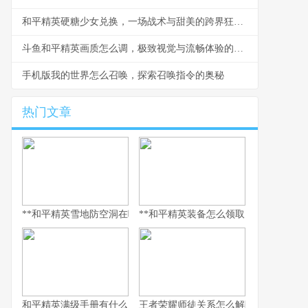
和平精英硬糖少女兑换，一场战术与甜美的跨界狂欢，副标题，粉色枪械与战场策略的奇妙交响
斗鱼和平精英画质怎么调，极致视觉与流畅体验的秘诀
手机版我的世界怎么召唤，探索召唤指令的奥秘
热门文章
**和平精英雪地防空洞在哪里，副标题，冰封秘境与战术宝库探寻指
**和平精英装备怎么领取，资深玩家的
和平精英满级手册有什么用，解锁巅峰体验的多维钥匙
王者荣耀师徒关系怎么解除，游戏情谊