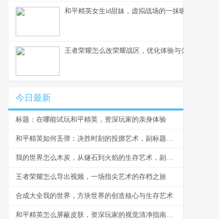
和平精英女生id甜妹，虚拟战场的一抹暖色，副标
王者荣耀怎么改荣耀战区，优化体验与公平之路
今日最新
标题：在哪能试玩和平精英，资深玩家的亲身体验
和平精英如何丢弹：决胜时刻的投掷艺术，副标题：从新手到大师的战术升华
我的世界怎么木炭，从燧石到火焰的生存艺术，副标题，点亮黑暗的第一缕文明之光
王者荣耀怎么导出视频，一场指尖艺术的存档之旅
合成大全我的世界，方块世界的创造核心与生存艺术
和平精英怎么屏蔽皮肤，资深玩家的视觉清净指南，副标题，追寻纯粹竞技体验的终极之道