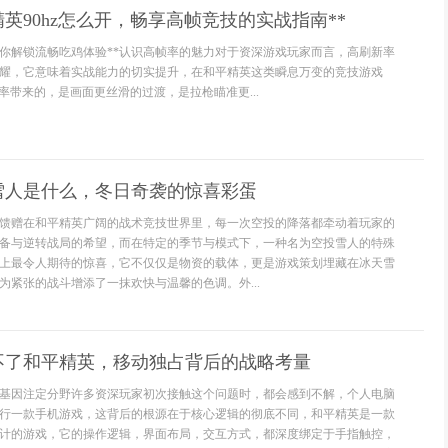
精英90hz怎么开，畅享高帧竞技的实战指南**
带你解锁流畅吃鸡体验**认识高帧率的魅力对于资深游戏玩家而言，高刷新率
耀，它意味着实战能力的切实提升，在和平精英这类瞬息万变的竞技游戏
新率带来的，是画面更丝滑的过渡，是拉枪瞄准更...
雪人是什么，冬日奇袭的惊喜彩蛋
馈赠在和平精英广阔的战术竞技世界里，每一次空投的降落都牵动着玩家的
备与逆转战局的希望，而在特定的季节与模式下，一种名为空投雪人的特殊
上最令人期待的惊喜，它不仅仅是物资的载体，更是游戏策划埋藏在冰天雪
为紧张的战斗增添了一抹欢快与温馨的色调。外...
不了和平精英，移动独占背后的战略考量
基因注定分野许多资深玩家初次接触这个问题时，都会感到不解，个人电脑
行一款手机游戏，这背后的根源在于核心逻辑的彻底不同，和平精英是一款
计的游戏，它的操作逻辑，界面布局，交互方式，都深度绑定于手指触控，