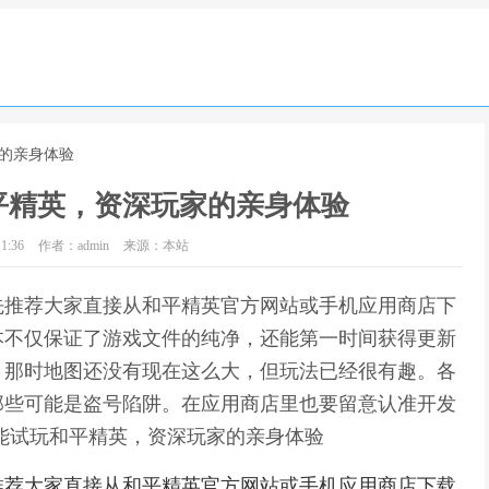
家的亲身体验
平精英，资深玩家的亲身体验
1:36
作者：admin
来源：本站
先推荐大家直接从和平精英官方网站或手机应用商店下
本不仅保证了游戏文件的纯净，还能第一时间获得更新
，那时地图还没有现在这么大，但玩法已经很有趣。各
那些可能是盗号陷阱。在应用商店里也要留意认准开发
能试玩和平精英，资深玩家的亲身体验
推荐大家直接从和平精英官方网站或手机应用商店下载