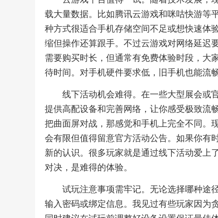
载大量数据。比如腾讯云游戏和咪咕快游等
种方式很适合手机存储空间不足或想快速体
缩但操作还算跟手。不过云游戏对网络延迟
需要购买时长，但通常有免费体验时段，大
待时间。对手机硬件要求低，旧手机也能流畅
线下活动机会难得。在一些大型展会或
提供高配设备和完善网络，让你感受极致流
把曲面屏对战，那感觉和手机上完全不同。
会有限但值得留意官方活动公告。如果你有
新的认识。很多玩家就是通过线下活动爱上
对决，是难得的体验。
试玩注意事项需牢记。无论选择哪种途
输入密码或绑定信息。我见过有些玩家因为贪