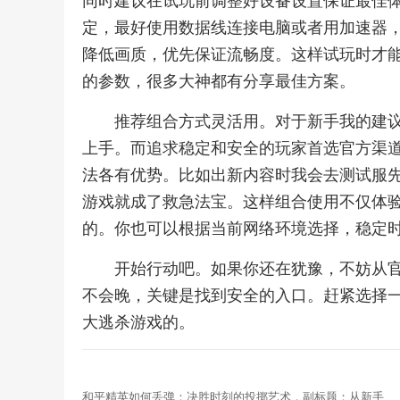
同时建议在试玩前调整好设备设置保证最佳
定，最好使用数据线连接电脑或者用加速器
降低画质，优先保证流畅度。这样试玩时才
的参数，很多大神都有分享最佳方案。
推荐组合方式灵活用。对于新手我的建
上手。而追求稳定和安全的玩家首选官方渠
法各有优势。比如出新内容时我会去测试服
游戏就成了救急法宝。这样组合使用不仅体
的。你也可以根据当前网络环境选择，稳定
开始行动吧。如果你还在犹豫，不妨从
不会晚，关键是找到安全的入口。赶紧选择
大逃杀游戏的。
和平精英如何丢弹：决胜时刻的投掷艺术，副标题：从新手