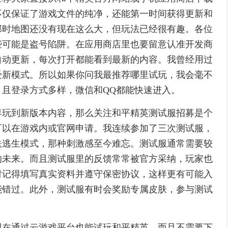
不仅保证了游戏文件的纯净，还能第一时间获得更新和
那时地图还没有现在这么大，但玩法已经很有趣。各位
些可能是盗号陷阱。在应用商店里也要留意认准开发商
自动更新，每次打开都能看到最新的内容。我曾经用过
受新模式。所以如果你问我最推荐哪里试玩，我会毫不
且登录方式多样，微信和QQ都能快速进入。
早玩到新版本内容，那么关注和平精英测试服招募是个
可以在游戏内或官网申请。我连续参加了三次测试服，
铁逃生模式，那种刺激感至今难忘。测试服通常需要较
的未来。而且测试服里的反馈常常被官方采纳，玩家也
时记得填写真实资料并遵守保密协议，这样更有可能入
能错过。此外，测试服有时会奖励专属皮肤，参与测试
现在通过云游戏平台也能试玩和平精英，而且不需要下