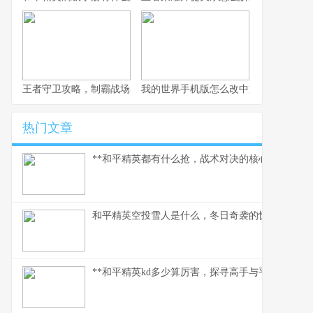
王者守卫攻略，制霸战场的不败法则，副标题，资深玩家的战术精
我的世界手机版怎么改中文，一份玩家
热门文章
**和平精英都有什么抢，战术对决的核心武器库**
和平精英空投雪人是什么，冬日奇袭的惊喜彩蛋
**和平精英kd多少算厉害，探寻高手与平民的真实分