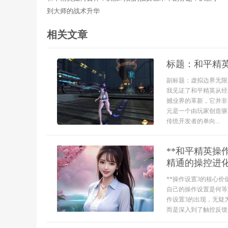
到大师的战术升华
相关文章
标题：和平精
副标题：虚拟边界无限
我见证了和平精英从经
撼业界的革新，它并非
元是一个由玩家创造驱
传统开发者的单向...
**和平精英操
精通的操控进化
**操作设置3的核心
自己的操作设置是何等
作设置3的出现，无疑
而是深入到了触控反馈灵