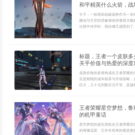
和平精英什么火箭，战
引子，一抹尾焰划破寂静作为一名
颤动与天空的异象都保持着猎犬般
社群中传开时，我仿佛又感受到了..
标题，王者一个皮肤多
关乎价值与热爱的深度
皮肤价格的多维构成在王者荣耀的
后是精细的成本核算与市场策略，
巨大，几十元到数百元不等，直接标
王者荣耀星空梦想，鲁
的机甲童话
星空梦想的诞生契机在王者荣耀浩
的璀璨流星，它并非简单的视觉更