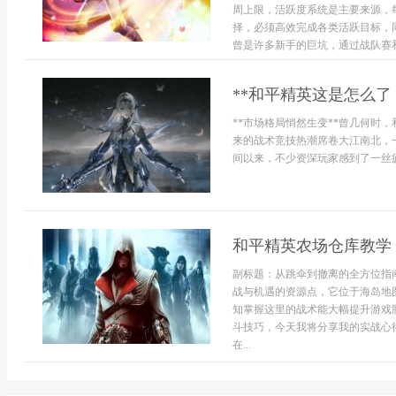
周上限，活跃度系统是主要来源，
择，必须高效完成各类活跃目标，
曾是许多新手的巨坑，通过战队赛和
**和平精英这是怎么了
**市场格局悄然生变**曾几何时
来的战术竞技热潮席卷大江南北，
间以来，不少资深玩家感到了一丝疲
和平精英农场仓库教学
副标题：从跳伞到撤离的全方位指
战与机遇的资源点，它位于海岛地
知掌握这里的战术能大幅提升游戏
斗技巧，今天我将分享我的实战心
在...