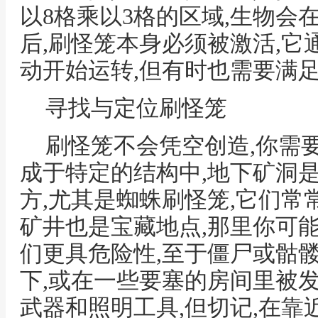
以8格乘以3格的区域,生物会
后,刷怪笼本身必须被激活,
动开始运转,但有时也需要满
寻找与定位刷怪笼
刷怪笼不会凭空创造,你需
成于特定的结构中,地下矿洞
方,尤其是蜘蛛刷怪笼,它们常
矿井也是宝藏地点,那里你可
们更具危险性,至于僵尸或骷
下,或在一些要塞的房间里被
武器和照明工具,但切记,在