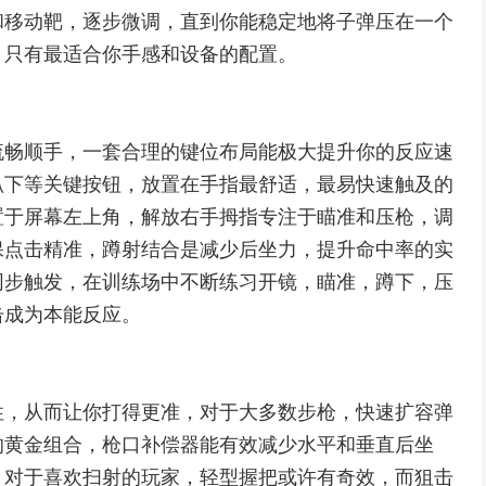
和移动靶，逐步微调，直到你能稳定地将子弹压在一个
，只有最适合你手感和设备的配置。
流畅顺手，一套合理的键位布局能极大提升你的反应速
趴下等关键按钮，放置在手指最舒适，最易快速触及的
置于屏幕左上角，解放右手拇指专注于瞄准和压枪，调
保点击精准，蹲射结合是减少后坐力，提升命中率的实
同步触发，在训练场中不断练习开镜，瞄准，蹲下，压
击成为本能反应。
性，从而让你打得更准，对于大多数步枪，快速扩容弹
的黄金组合，枪口补偿器能有效减少水平和垂直后坐
，对于喜欢扫射的玩家，轻型握把或许有奇效，而狙击