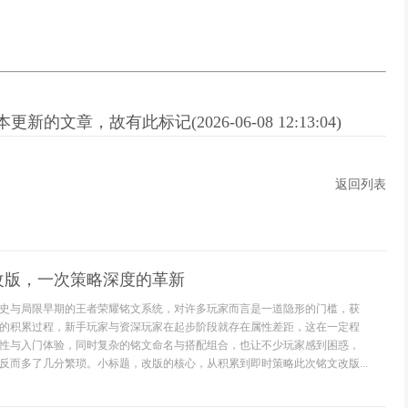
新的文章，故有此标记(2026-06-08 12:13:04)
返回列表
改版，一次策略深度的革新
史与局限早期的王者荣耀铭文系统，对许多玩家而言是一道隐形的门槛，获
的积累过程，新手玩家与资深玩家在起步阶段就存在属性差距，这在一定程
性与入门体验，同时复杂的铭文命名与搭配组合，也让不少玩家感到困惑，
反而多了几分繁琐。小标题，改版的核心，从积累到即时策略此次铭文改版...