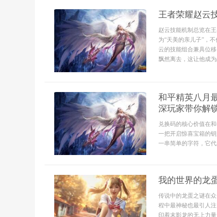
王者荣耀赵云
赵云技能机制总览在王
为“天美的亲儿子”，
云的技能组合兼具位移
飘然离去，这让他成为
和平精英八月
深玩家带你解
兑换码的核心价值在和
一把开启惊喜宝箱的钥
一串简单的字符，它代
我的世界的龙
传说中的龙蛋之谜在众
程中最神秘也最引人注
印着末影龙的无上力量