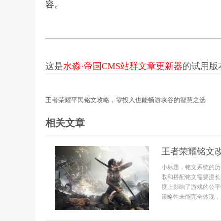
容。
这是
水淼·帝国CMS站群文章更新器
的试用版本更
王者荣耀平民铭文攻略，零投入也能畅游峡谷的智慧之选
相关文章
王者荣耀铭文
小标题，铭文系统的历
取和搭配铭文需要漫长
度上影响了游戏的公平
策略性未能完全体现，