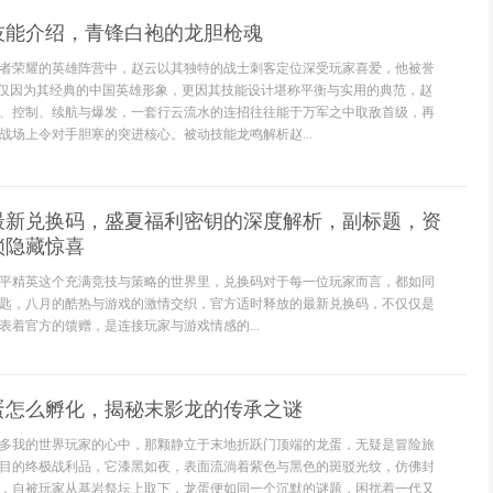
技能介绍，青锋白袍的龙胆枪魂
者荣耀的英雄阵营中，赵云以其独特的战士刺客定位深受玩家喜爱，他被誉
不仅因为其经典的中国英雄形象，更因其技能设计堪称平衡与实用的典范，赵
、控制、续航与爆发，一套行云流水的连招往往能于万军之中取敌首级，再
战场上令对手胆寒的突进核心。被动技能龙鸣解析赵...
最新兑换码，盛夏福利密钥的深度解析，副标题，资
锁隐藏惊喜
平精英这个充满竞技与策略的世界里，兑换码对于每一位玩家而言，都如同
匙，八月的酷热与游戏的激情交织，官方适时释放的最新兑换码，不仅仅是
表着官方的馈赠，是连接玩家与游戏情感的...
蛋怎么孵化，揭秘末影龙的传承之谜
多我的世界玩家的心中，那颗静立于末地折跃门顶端的龙蛋，无疑是冒险旅
目的终极战利品，它漆黑如夜，表面流淌着紫色与黑色的斑驳光纹，仿佛封
，自被玩家从基岩祭坛上取下，龙蛋便如同一个沉默的谜题，困扰着一代又