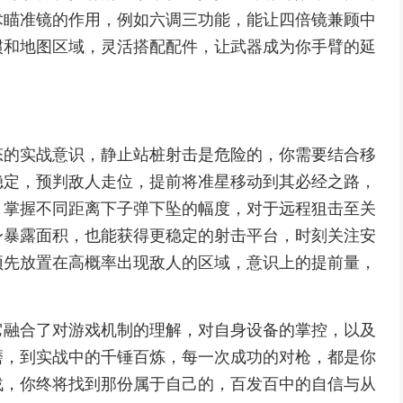
术瞄准镜的作用，例如六调三功能，能让四倍镜兼顾中
惯和地图区域，灵活搭配配件，让武器成为你手臂的延
态的实战意识，静止站桩射击是危险的，你需要结合移
稳定，预判敌人走位，提前将准星移动到其必经之路，
，掌握不同距离下子弹下坠的幅度，对于远程狙击至关
身暴露面积，也能获得更稳定的射击平台，时刻关注安
预先放置在高概率出现敌人的区域，意识上的提前量，
它融合了对游戏机制的理解，对自身设备的掌控，以及
磨，到实战中的千锤百炼，每一次成功的对枪，都是你
战，你终将找到那份属于自己的，百发百中的自信与从