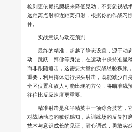
枪则更依赖托腮板来降低晃动，不要忽视战
远距离点射和近距离扫射，根据你的作战习
伸。
实战意识与动态预判
最终的精准，超越了静态设置，源于动
动，跳跃，拜佛等身法，在运动中保持准星
而非跟随追击，这需要大量的实战经验积累
重要，利用掩体进行探头射击，既能减少自
全区位置和敌人可能出现的方位，将瞄准线
往往比反应速度更重要。
精准射击是和平精英中一项综合技艺，
对战场动态的敏锐感知，从训练场的反复打
技术与意识成长的见证，耐心调试，勇敢实