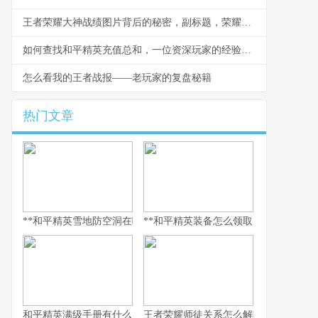
王者荣耀大神战绩图片背后的秘密，副标题，荣耀之路的无声证言
如何查找和平精英充值总和，一位资深玩家的经验分享
怎么看我的王者战报——老玩家的复盘秘籍
热门文章
**和平精英雪地防空洞在哪里，副标题，冰封秘境与战术宝库探寻指
**和平精英装备怎么领取，资深玩家的
和平精英满级手册有什么用，解锁巅峰体验的多维钥匙
王者荣耀师徒关系怎么解除，游戏情谊