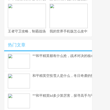
王者守卫攻略，制霸战场的不败法则，副标题，资深玩家的战术精
我的世界手机版怎么改中文，一份玩家
热门文章
**和平精英都有什么抢，战术对决的核心武器库**
和平精英空投雪人是什么，冬日奇袭的惊喜彩蛋
**和平精英kd多少算厉害，探寻高手与平民的真实分