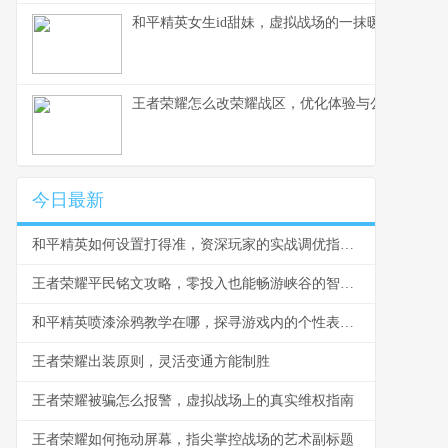
和平精英女生id甜妹，虚拟战场的一抹暖色，副标
王者荣耀怎么改荣耀战区，优化体验与公平之路
今日最新
和平精英如何设置打得准，资深玩家的实战调优指南，副标题，从灵敏度到战术意识的全面精解
王者荣耀平民铭文攻略，零投入也能畅游峡谷的智慧之选
和平精英喷漆涂鸦教学在哪，探寻游戏内的个性表达之道
王者荣耀出装原则，灵活变通方能制胜
王者荣耀被骗怎么报警，虚拟战场上的真实维权指南
王者荣耀如何拖动屏幕，指尖掌控战场的艺术副标题