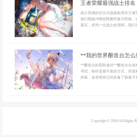
王者荣耀最强战士排名
战士英雄的定位与选拔标准在王者
他们既能冲锋陷阵撕开敌方防线，
基石，评判一位战士的强弱，我们需
**我的世界酿造台怎么
**酿造台的获取途径**酿造台在
寻找，制作是最可靠的方式，所需
掉落，这表明你已经具备了探索下界
Copyright © 2026 All Rights