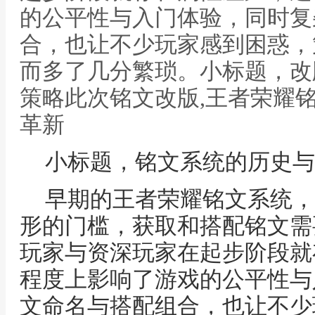
的公平性与入门体验，同时复
合，也让不少玩家感到困惑，
而多了几分繁琐。小标题，改
策略此次铭文改版,王者荣耀
革新
小标题，铭文系统的历史与
早期的王者荣耀铭文系统，
形的门槛，获取和搭配铭文需
玩家与资深玩家在起步阶段就
程度上影响了游戏的公平性与
文命名与搭配组合，也让不少