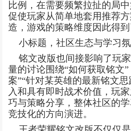
比例，在需要频繁拉扯的局中
促使玩家从简单地套用推荐方
造，游戏的策略维度因此得到
小标题，社区生态与学习氛
铭文改版也间接影响了玩家
量的讨论围绕“如何获取铭文”
案”“针对某英雄的最新铭文思
入和具有即时战术价值，玩家
巧与策略分享，整体社区的学
竞技化的方向演进。
王者荣耀铭文改版不仅仅是