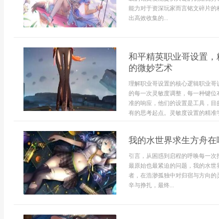
能力对于资深玩家而言铭文碎片的
出高效收集的...
和平精英职业哥设置，
的微妙艺术
理解职业哥设置的核心逻辑职业哥
的每一次灵敏度调整，每一种键位
准的响应，他们的设置是工具，目
有的思考起点。灵敏度设置的精准学
我的水世界求生方舟在
引言，从困惑到启程的呼唤每一次
最原始也最紧迫的问题，我的水世
者，在浩渺孤独中对归宿与方向的
辛与挣扎，最终...