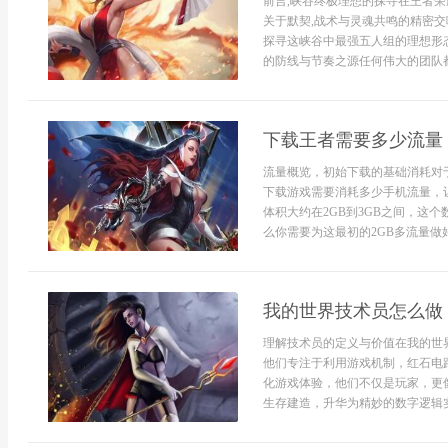
前言,峡谷终极理想的探寻在王者荣
关于默契,战术与灵魂共鸣的精密交
探寻这峡谷中最强五人组的理想形
的防线与节奏之源任何伟大的团队都需
下载王者需要多少流量
流量概览，初始下载的基础消耗对
下载游戏需要消耗多少手机流量，
体积大约在2GB到3GB之间，这
么你需要为这最初的2GB多流量做好
我的世界技术员怎么做
理解技术员的定义与价值在我的世
他们专注于利用游戏机制，红石电
化游戏体验，他们不仅是玩家，更
生存建造，升华为精妙的数字逻辑实验