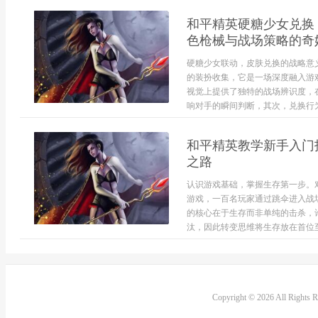
和平精英硬糖少女兑换
色枪械与战场策略的奇
硬糖少女联动，皮肤兑换的战略意
的装扮收集，它是一场深度融入游
视觉上提供了独特的战场辨识度，
响对手的瞬间判断，其次，兑换行为
和平精英教学新手入门
之路
认识游戏基础，掌握生存第一步。
游戏，一百名玩家通过跳伞进入战
的核心在于生存而非单纯的击杀，
汰，因此转变思维将生存放在首位至
Copyright © 2026 All Rights