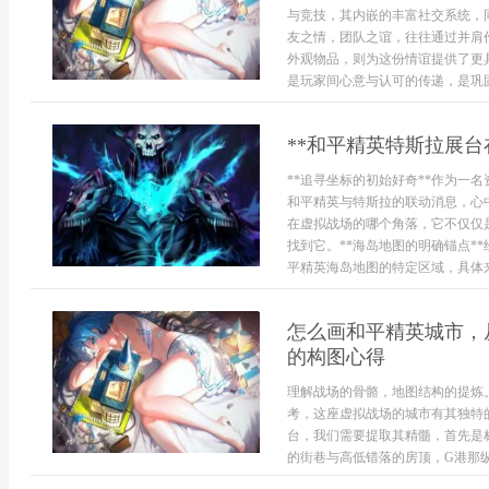
与竞技，其内嵌的丰富社交系统，
友之情，团队之谊，往往通过并肩
外观物品，则为这份情谊提供了更
是玩家间心意与认可的传递，是巩固
**和平精英特斯拉展台
**追寻坐标的初始好奇**作为一
和平精英与特斯拉的联动消息，心
在虚拟战场的哪个角落，它不仅仅
找到它。**海岛地图的明确锚点*
平精英海岛地图的特定区域，具体来说
怎么画和平精英城市，
的构图心得
理解战场的骨骼，地图结构的提炼
考，这座虚拟战场的城市有其独特
台，我们需要提取其精髓，首先是
的街巷与高低错落的房顶，G港那纵横