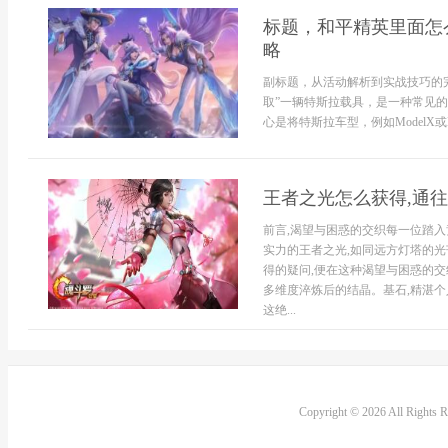
标题，和平精英里面怎
略
副标题，从活动解析到实战技巧的
取”一辆特斯拉载具，是一种常见
心是将特斯拉车型，例如ModelX或Mo
王者之光怎么获得,通
前言,渴望与困惑的交织每一位踏入
实力的王者之光,如同远方灯塔的光
得的疑问,便在这种渴望与困惑的交
多维度淬炼后的结晶。基石,精湛个
这绝...
Copyright © 2026 All Rights