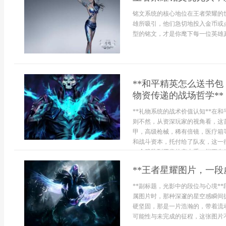
铭文系统的核心地位在王者荣耀的
雄所吸引，他们急切地投入金币或
型的铭文，才是你麾下每一位英雄真
**和平精英怎么送书
物资传递的战场哲学**
**礼物系统的战术价值认知**在
则不然，从资深玩家的视角看，这
甲，高级枪械，稀有倍镜，医疗箱
和战斗资本，托付给了队友，这一
一个武装到牙齿的突击手，能更有效
**王者星耀图片，一段
**副标题，光影中的段位与心境*
属图片时，那种深邃的星空感瞬间
硬坚固，那是一片浩瀚的，带着流
可能性与未完成的征程，这张图片不