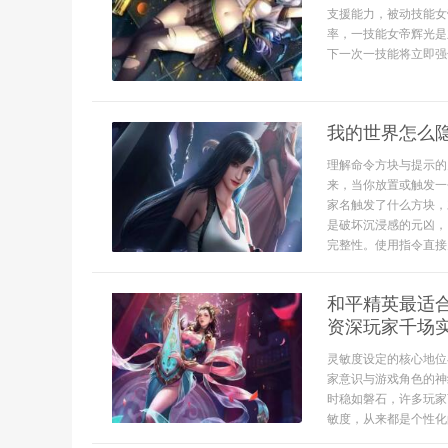
支援能力，被动技能女
率，一技能女帝辉光是
下一次一技能将立即强
我的世界怎么
理解命令方块与提示的
来，当你放置或触发一
家名触发了什么方块，
是破坏沉浸感的元凶，
完整性。使用指令直接关
和平精英最适
资深玩家千场
灵敏度设定的核心地位
家意识与游戏角色的神
时稳如磐石，许多玩家
敏度，从来都是个性化的