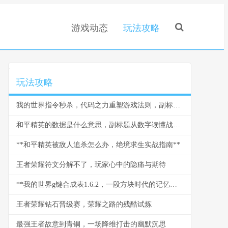
游戏动态
玩法攻略
.
玩法攻略
我的世界指令秒杀，代码之力重塑游戏法则，副标题，命令方块的终极艺术
和平精英的数据是什么意思，副标题从数字读懂战场胜负手
**和平精英被敌人追杀怎么办，绝境求生实战指南**
王者荣耀符文分解不了，玩家心中的隐痛与期待
**我的世界g键合成表1.6.2，一段方块时代的记忆烙印**
王者荣耀钻石晋级赛，荣耀之路的残酷试炼
最强王者故意到青铜，一场降维打击的幽默沉思