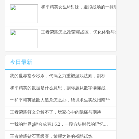
和平精英女生id甜妹，虚拟战场的一抹暖色，副标
王者荣耀怎么改荣耀战区，优化体验与公平之路
今日最新
我的世界指令秒杀，代码之力重塑游戏法则，副标题，命令方块的终极艺术
和平精英的数据是什么意思，副标题从数字读懂战场胜负手
**和平精英被敌人追杀怎么办，绝境求生实战指南**
王者荣耀符文分解不了，玩家心中的隐痛与期待
**我的世界g键合成表1.6.2，一段方块时代的记忆烙印**
王者荣耀钻石晋级赛，荣耀之路的残酷试炼