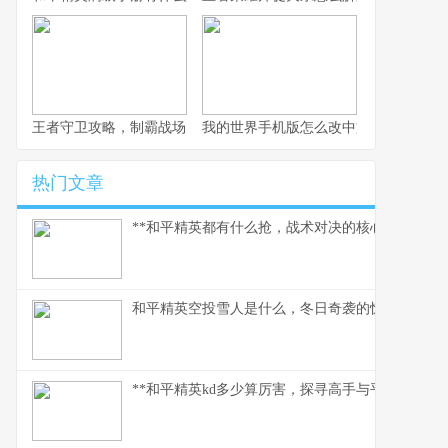
王者守卫攻略，制霸战场的不败法则，副标题，资深玩家的战术精
我的世界手机版怎么改中文，一份玩家
热门文章
**和平精英都有什么抢，战术对决的核心武器库**
和平精英空投雪人是什么，冬日奇袭的惊喜彩蛋
**和平精英kd多少算厉害，探寻高手与平民的真实分