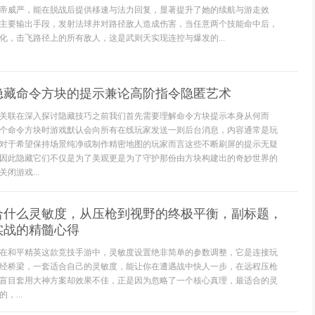
帝威严，能在脱战后提供移速与法力回复，显著提升了她的续航与游走效
主要输出手段，发射法球并对路径敌人造成伤害，当任意两个技能命中后，
化，击飞路径上的所有敌人，这是武则天实现连控与爆发的...
隐藏命令方块的提示兼论高阶指令隐匿艺术
关联在深入探讨隐藏技巧之前我们首先需要理解命令方块提示本身从何而
个命令方块时游戏默认会向所有在线玩家发送一则后台消息，内容通常是玩
对于希望保持场景纯净或制作精密地图的玩家而言这些不断刷屏的提示无疑
因此隐藏它们不仅是为了美观更是为了守护那份由方块构建出的奇妙世界的
闭游戏...
合什么灵敏度，从压枪到视野的终极平衡，副标题，
实战的精髓心得
在和平精英这款竞技手游中，灵敏度设置绝非简单的参数调整，它是连接玩
经桥梁，一套适合自己的灵敏度，能让你在遭遇战中快人一步，在远程压枪
盲目套用大神方案却效果不佳，正是因为忽略了一个核心真理，最适合的灵
，...