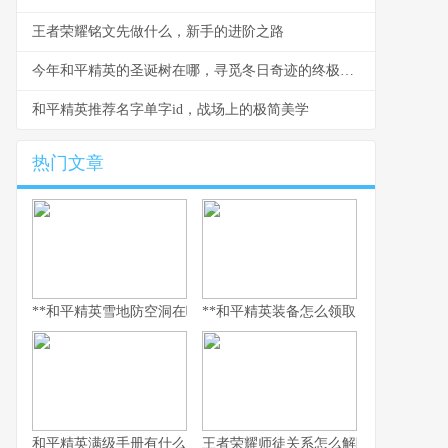
王者荣耀铭文先做什么，新手的进阶之路
今年和平精英的圣诞树在哪，寻觅冬日奇迹的终极坐标
和平精英推荐名字单字id，战场上的极简美学
热门文章
**和平精英雪地防空洞在哪里，副标题，冰封秘境与战术宝库探寻指
**和平精英装备怎么领取，资深玩家的
和平精英满级手册有什么用，解锁巅峰体验的多维钥匙
王者荣耀师徒关系怎么解除，游戏情谊