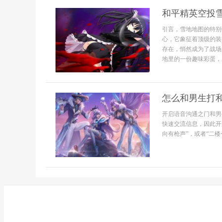
和平精英空投
引言，雪地地图的特别
心，它象征着顶级的装
存在，悄然成为了战场
地里的一份趣味彩蛋，
怎么和男生打
开启语音沟通之门和男
快速交流信息，因此开
向有枪声”，或者“二楼