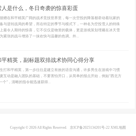
雪人是什么，冬日奇袭的惊喜彩蛋
馈赠在和平精英广阔的战术竞技世界里，每一次空投的降落都牵动着玩家的
备与逆转战局的希望，而在特定的季节与模式下，一种名为空投雪人的特殊
上最令人期待的惊喜，它不仅仅是物资的载体，更是游戏策划埋藏在冰天雪
为紧张的战斗增添了一抹欢快与温馨的色调。外...
和平精英，副标题双排战术协同心得分享
生打和平精英，第一步往往是建立有效的语音沟通，许多男生在游戏中习惯
麦互动是融入团队的基础，不要害怕开口，从简单的报点开始，例如“西北方
一个”，清晰的指令能迅速获得...
Copyright © 2026 All Rights Reserved.
京ICP备2025134201号-22
XML地图