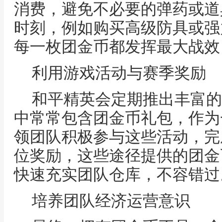
消费，避免不必要的弹药或道
时刻，例如购买高级防具或强
每一枚团金币都发挥最大战效
利用游戏活动与赛季奖励
和平精英会定期推出丰富的
中常常包含团金币礼包，作为
领团队积极参与这些活动，完
位奖励，这些途径提供的团金
快速充实团队仓库，不容错过
培养团队经济运营意识