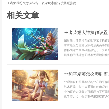
王者荣耀符文怎么装备，资深玩家的深度搭配指南
相关文章
王者荣耀大神操作设置
副标题，指尖博弈的细节艺术操作
常常是区分普通玩家与顶尖高手的
作界面这个最基础的战场，一套量
能将你的战斗意图精准无误地转化为
**和平精英怎么爬到窗
**理解窗户的基本结构**在和平
战术屏障，每一扇通透的玻璃背后
中的窗户大体分为可攀爬与不可攀
供了着力点，你需要仔细观察窗户的