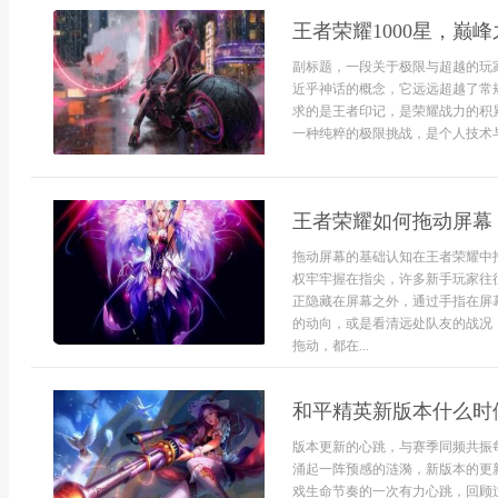
王者荣耀1000星，巅
副标题，一段关于极限与超越的玩
近乎神话的概念，它远远超越了常
求的是王者印记，是荣耀战力的积
一种纯粹的极限挑战，是个人技术与
王者荣耀如何拖动屏幕
拖动屏幕的基础认知在王者荣耀中
权牢牢握在指尖，许多新手玩家往
正隐藏在屏幕之外，通过手指在屏
的动向，或是看清远处队友的战况
拖动，都在...
和平精英新版本什么时
版本更新的心跳，与赛季同频共振
涌起一阵预感的涟漪，新版本的更
戏生命节奏的一次有力心跳，回顾