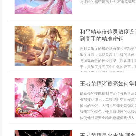
与逻辑的精密舞蹈,让红石电路编织出
和平精英倍镜灵敏度设
到高手的精准密钥
理解灵敏度的核心基石在和平精英
敏度设置，无疑是高手手臂的延伸
与游戏角色的神经桥梁，许多新手
于，灵敏度是高度个性化的设置，
电脑的更大视野与操作习惯，...
王者荣耀诸葛亮如何掌
诸葛亮的技能机制与定位分析诸葛
叠加被动印记，二技能时空穿梭是
输出的关键，大招元气弹更是锁定
续伤害的特色，他并非纯粹的远程
位使他既能安全输出也能伺机切入，
王者荣耀最火皮肤,现象