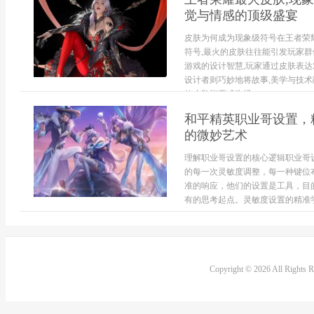
觉与情感的顶级盛宴
皮肤为何成为现象级符号在王者荣
符号,最火的皮肤往往能引发玩家群
游戏的设计智慧,玩家通过皮肤表达
设计者则巧妙地将故事,美学与技
款皮肤能否成为经...
和平精英职业哥设置，
的微妙艺术
理解职业哥设置的核心逻辑职业哥
的每一次灵敏度调整，每一种键位
准的响应，他们的设置是工具，目
有的思考起点。灵敏度设置的精准学
Copyright © 2026 All Rights