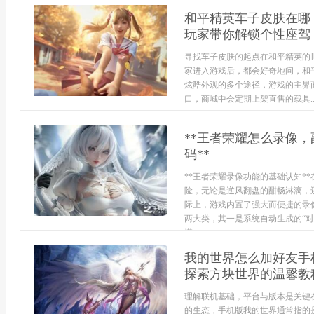
和平精英车子皮肤在哪
玩家带你解锁个性座驾
寻找车子皮肤的起点在和平精英的
家进入游戏后，都会好奇地问，和
炫酷外观的多个途径，游戏的主界面
口，商城中会定期上架直售的载具..
**王者荣耀怎么录像
码**
**王者荣耀录像功能的基础认知*
险，无论是逆风翻盘的酣畅淋漓，
际上，游戏内置了强大而便捷的录
两大类，其一是系统自动生成的“对
堪...
我的世界怎么加好友手
探索方块世界的温馨教
理解联机基础，平台与版本是关键
的生态，手机版我的世界通常指的是基