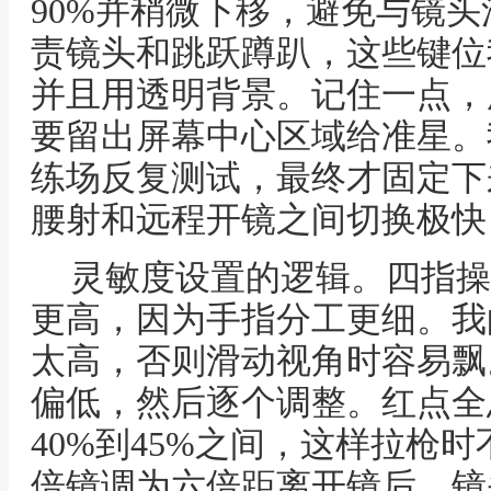
90%并稍微下移，避免与镜
责镜头和跳跃蹲趴，这些键位
并且用透明背景。记住一点，
要留出屏幕中心区域给准星。
练场反复测试，最终才固定下
腰射和远程开镜之间切换极快
灵敏度设置的逻辑。四指操
更高，因为手指分工更细。我
太高，否则滑动视角时容易飘
偏低，然后逐个调整。红点全
40%到45%之间，这样拉枪
倍镜调为六倍距离开镜后，镜