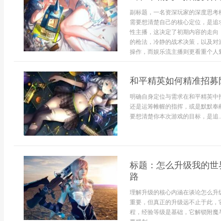
副标题，一名资深玩家的深度思考
需要想清楚自己的核心定位，是追
性主播，这决定了初期内容的走向
的枪法，冷静的战术决策，以及对
操作，而娱乐流主播则更看重个人魅
和平精英如何精准招募
明确自身定位与需求在和平精英中
还是运筹帷幄的指挥，或是默默奉
要想清楚你本次游戏的目标，是追..
标题：怎么升级我的世
路
理解升级的核心内涵在谈论怎么升
重要，但真正的升级远不止于此，
程，经验等级是基础，它解锁附魔