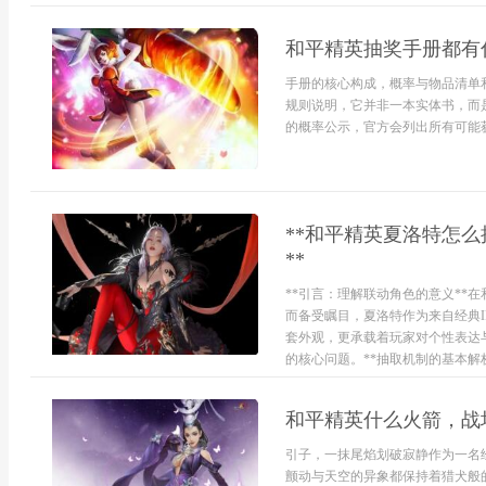
和平精英抽奖手册都有
手册的核心构成，概率与物品清单
规则说明，它并非一本实体书，而
的概率公示，官方会列出所有可能获
**和平精英夏洛特怎
**
**引言：理解联动角色的意义**
而备受瞩目，夏洛特作为来自经典
套外观，更承载着玩家对个性表达
的核心问题。**抽取机制的基本解析
和平精英什么火箭，战
引子，一抹尾焰划破寂静作为一名
颤动与天空的异象都保持着猎犬般