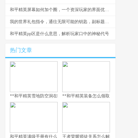
和平精英屏幕如何加个圈，一个资深玩家的界面优化思考
我的世界礼包指令，通往无限可能的钥匙，副标题，资深玩家的指令艺术与创造哲学
和平精英pp区是什么意思，解析玩家口中的神秘代号
热门文章
**和平精英雪地防空洞在哪里，副标题，冰封秘境与战术宝库探寻指
**和平精英装备怎么领取，资深玩家的
和平精英满级手册有什么用，解锁巅峰体验的多维钥匙
王者荣耀师徒关系怎么解除，游戏情谊