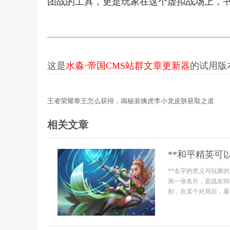
团战的工具，更是玩家在这个虚拟战场上，
这是
水淼·帝国CMS站群文章更新器
的试用版本更
王者荣耀拳王怎么获得，揭秘裴擒虎李小龙皮肤获取之道
相关文章
**和平精英可
**名字的意义与玩家
第一张名片，是战友间
刻，在某个对局后，看着