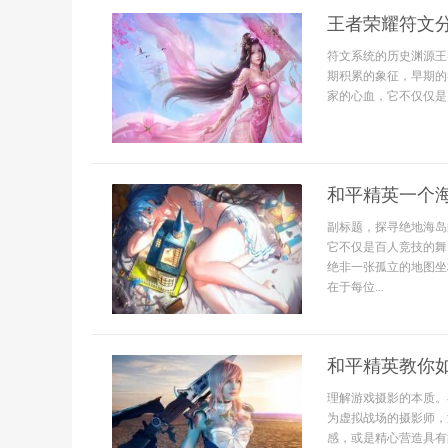
王者荣耀符文
符文系统的历史渊源王
期积累的象征，早期的
家的心血，它不仅仅是
和平精英一个
副标题，探寻绝地海岛
它不仅是百人竞技的舞
绝非一张孤立的地图坐
在于每位...
和平精英教你
理解游戏摄影的本质。
为虚拟战场的摄影师，
感，或是精心营造具有