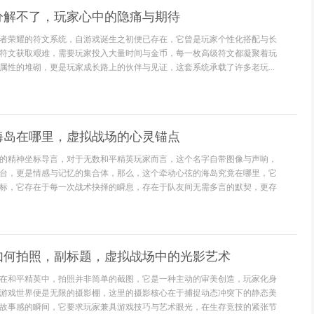
分解不了，玩家心中的隐痛与期待
者荣耀的符文系统，自游戏诞生之初便已存在，它曾是玩家个性化搭配与长
符文获取艰难，需要玩家投入大量时间与金币，每一枚高级符文都凝聚着玩
属性的堆砌，更是玩家成长路上的伙伴与见证，这套系统承载了许多老玩...
海岛在哪里，虚拟战场的心灵锚点
的精神坐标导言，对于无数和平精英玩家而言，这个名字自带图像与声响，
台，更是情感与记忆的集合体，那么，这个牵动心弦的海岛究竟在哪里，它
标，它存在于每一次战术抉择的瞬息，存在于队友间无需多言的默契，更存
如何拍照，副标题，虚拟战场中的光影艺术
在和平精英中，拍照并非简单的截图，它是一种主动的审美创造，玩家化身
游戏世界便是无限的摄影棚，这里的摄影核心在于捕捉动态冲突下的静态美
故事感的瞬间，它要求玩家兼具游戏技巧与艺术眼光，在生存竞技的紧张节