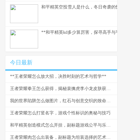
和平精英空投雪人是什么，冬日奇袭的惊喜彩蛋
**和平精英kd多少算厉害，探寻高手与平民的真实分
今日最新
**王者荣耀怎么放大招，决胜时刻的艺术与哲学**
王者荣耀拳王怎么获得，揭秘裴擒虎李小龙皮肤获取之道
我的世界陷阱怎么做图片，红石与创意交织的致命艺术
王者荣耀怎么打竖名字，游戏个性标识的奥秘与技巧
和平精英创造模式怎么开挂，副标题游戏公平与乐趣的永恒思考
王者荣耀肉怎么出装备，副标题为坦装选择的艺术与博弈