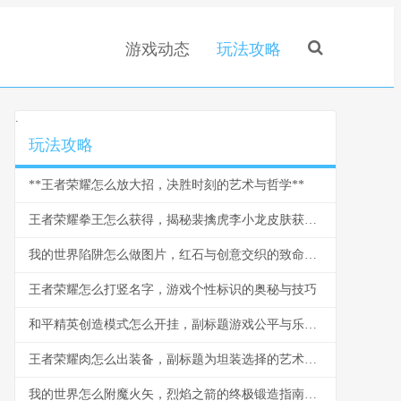
游戏动态
玩法攻略
.
玩法攻略
**王者荣耀怎么放大招，决胜时刻的艺术与哲学**
王者荣耀拳王怎么获得，揭秘裴擒虎李小龙皮肤获取之道
我的世界陷阱怎么做图片，红石与创意交织的致命艺术
王者荣耀怎么打竖名字，游戏个性标识的奥秘与技巧
和平精英创造模式怎么开挂，副标题游戏公平与乐趣的永恒思考
王者荣耀肉怎么出装备，副标题为坦装选择的艺术与博弈
我的世界怎么附魔火矢，烈焰之箭的终极锻造指南，副标题，弓弦上的火焰艺术