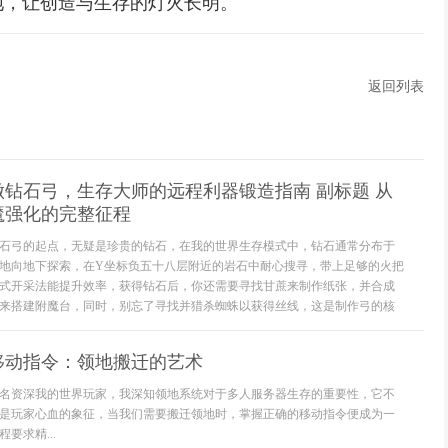
地，让创造与生存的灯火长明。
返回列表
钻石弓，生存大师的远程利器锻造指南 副标题 从
魔强化的完整征程
石弓的起点，无疑是珍贵的钻石，在我的世界生存模式中，钻石通常分布于
地向地下探索，在Y坐标负五十八层附近的岩石中耐心搜寻，带上足够的火把
式开采法能提升效率，获得钻石后，你还需要寻找甘蔗来制作纸张，并合成
来搭建附魔台，同时，别忘了寻找并猎杀蜘蛛以获得丝线，这是制作弓的核
移动指令：领地搬迁的艺术
名资深我的世界玩家，我深知领地系统对于多人服务器生存的重要性，它不
是玩家心血的象征，当我们需要搬迁领地时，掌握正确的移动指令便成为一
要求精...