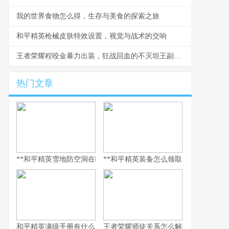
我的世界食物怎么得，生存与美食的探索之旅
和平精英枪械皮肤特效设置，视觉与战术的交响
王者荣耀程咬金暴力出装，狂战回血的不灭坦王副标题
热门文章
**和平精英雪地防空洞在哪里，副标题，冰封秘境与战术宝库探寻指
**和平精英装备怎么领取，资深玩家的
和平精英满级手册有什么用，解锁巅峰体验的多维钥匙
王者荣耀师徒关系怎么解除，游戏情谊