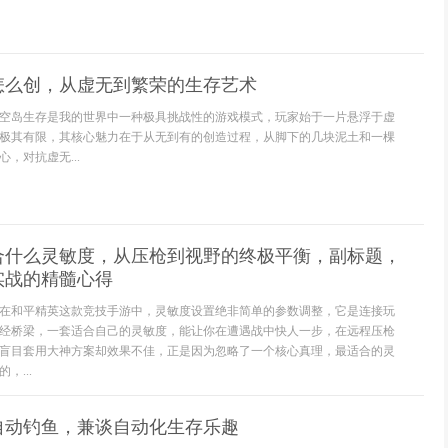
怎么创，从虚无到繁荣的生存艺术
空岛生存是我的世界中一种极具挑战性的游戏模式，玩家始于一片悬浮于虚
极其有限，其核心魅力在于从无到有的创造过程，从脚下的几块泥土和一棵
，对抗虚无...
合什么灵敏度，从压枪到视野的终极平衡，副标题，
实战的精髓心得
在和平精英这款竞技手游中，灵敏度设置绝非简单的参数调整，它是连接玩
经桥梁，一套适合自己的灵敏度，能让你在遭遇战中快人一步，在远程压枪
盲目套用大神方案却效果不佳，正是因为忽略了一个核心真理，最适合的灵
，...
自动钓鱼，兼谈自动化生存乐趣