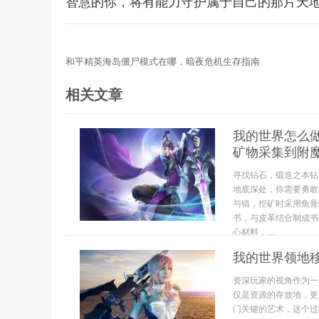
智慧的你，将有能力守护属于自己的那片天
和平精英海岛僵尸模式在哪，暗夜危机生存指南
相关文章
我的世界怎么做
矿物采集到附
寻找钻石，锻造之本钻
地底深处，你需要勇敢
与镐，挖矿时采用鱼骨
书，与皮革结合制成书
心材料，...
我的世界领地
资深玩家的视角作为一
仅是资源的存放地，更
门关键的艺术，这个过程