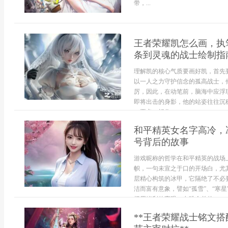
带，...
王者荣耀凯怎么画，执
条到灵魂的战士绘制指
理解凯的核心气质要画好凯，首先
以一人之力守护信念的孤高战士，
厉，因此，在动笔前，脑海中应浮
即将出击的身影，他的站姿往往沉
一要义，抓住...
和平精英女名字高冷，
号背后的故事
游戏昵称的哲学在和平精英的战场
帜，一句未宣之于口的开场白，尤
层精心构筑的冰甲，它隔绝了不必
洁而富有意象，譬如“孤雪”、“寒
择用锐利的字眼，在跳伞前的...
**王者荣耀战士铭文