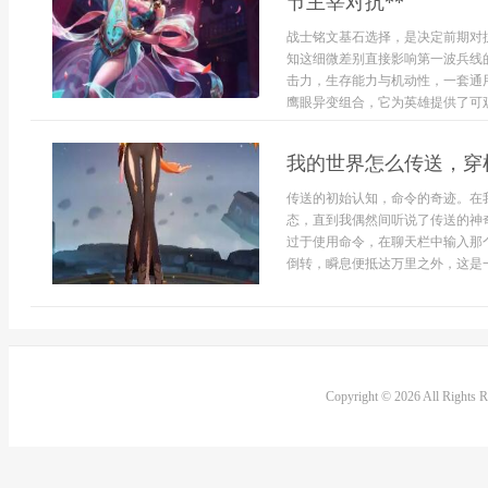
节主宰对抗**
战士铭文基石选择，是决定前期对
知这细微差别直接影响第一波兵线
击力，生存能力与机动性，一套通
鹰眼异变组合，它为英雄提供了可观的
我的世界怎么传送，穿
传送的初始认知，命令的奇迹。在
态，直到我偶然间听说了传送的神
过于使用命令，在聊天栏中输入那
倒转，瞬息便抵达万里之外，这是一
Copyright © 2026 All Rights