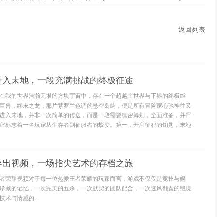
返回列表
进入末地，一段充满挑战的终极征途
在我的世界浩瀚无垠的方块宇宙中，存在一个超越主世界与下界的终极维
巨兽，终末之龙，那片紫罗兰色调的悬空岛屿，便是所有冒险家心驰神往又
进入末地，并非一次简单的传送，而是一段需要缜密筹划，全面准备，并严
它标志着一名玩家从生存者到征服者的蜕变。第一，开启征程的钥匙，末地
导出视频，一场指尖艺术的存档之旅
者荣耀视频对于每一位热爱王者荣耀的玩家而言，游戏不仅仅是竞技与娱
珍藏的记忆，一次完美的五杀，一次默契的团队配合，一次逆风翻盘的绝境
术与情感的...