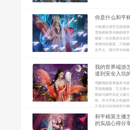
你是什么和平
小标题沉浸百态战场我
雪地密林里冷静的猎手
都是一次全新的生命交
有绝对的善恶，只有瞬
击开火，我与手中的枪械
我的世界端游
道到安全入坑
理解我的世界版本与渠
常指电脑版，它主要分为
模组与插件自定义能力，
统，并与手机主机版跨
正道是访问游戏官方网站
和平精英主播
的实战心得分