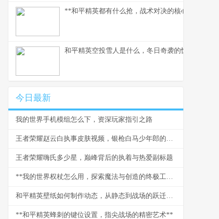
**和平精英都有什么抢，战术对决的核心武器库**
和平精英空投雪人是什么，冬日奇袭的惊喜彩蛋
今日最新
我的世界手机模组怎么下，资深玩家指引之路
王者荣耀赵云白执事皮肤视频，银枪白马少年郎的视觉盛宴
王者荣耀嗨氏多少星，巅峰背后的执着与热爱副标题
**我的世界权杖怎么用，探索魔法与创造的终极工具**
和平精英壁纸如何制作动态，从静态到战场的跃迁副标题
**和平精英蜂刺的键位设置，指尖战场的精密艺术**