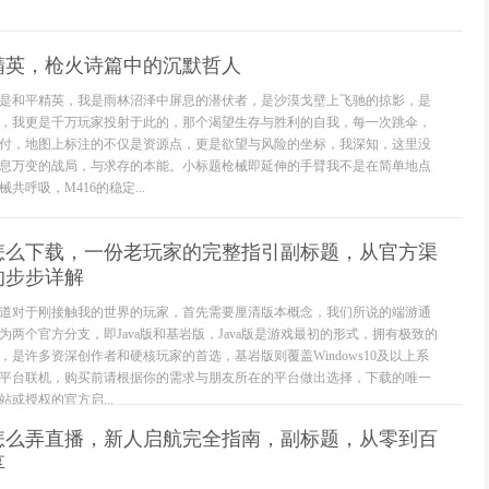
精英，枪火诗篇中的沉默哲人
是和平精英，我是雨林沼泽中屏息的潜伏者，是沙漠戈壁上飞驰的掠影，是
，我更是千万玩家投射于此的，那个渴望生存与胜利的自我，每一次跳伞，
付，地图上标注的不仅是资源点，更是欲望与风险的坐标，我深知，这里没
息万变的战局，与求存的本能。小标题枪械即延伸的手臂我不是在简单地点
共呼吸，M416的稳定...
怎么下载，一份老玩家的完整指引副标题，从官方渠
的步步详解
道对于刚接触我的世界的玩家，首先需要厘清版本概念，我们所说的端游通
两个官方分支，即Java版和基岩版，Java版是游戏最初的形式，拥有极致的
是许多资深创作者和硬核玩家的首选，基岩版则覆盖Windows10及以上系
平台联机，购买前请根据你的需求与朋友所在的平台做出选择，下载的唯一
或授权的官方启...
怎么弄直播，新人启航完全指南，副标题，从零到百
享