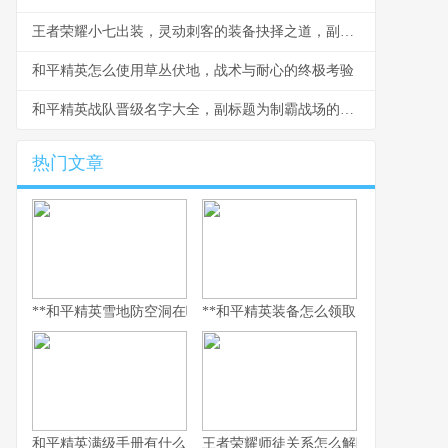
王者荣耀小七出装，灵动刺客的装备抉择之道，副标题，穿透与爆发的艺术
和平精英怎么使用草丛伏地，战术与耐心的终极考验
和平精英战队晋级名字大全，副标题为制霸战场的第一步
热门文章
**和平精英雪地防空洞在哪里，副标题，冰封秘境与战术宝库探寻指
**和平精英装备怎么领取，资深玩家的
和平精英满级手册有什么用，解锁巅峰体验的多维钥匙
王者荣耀师徒关系怎么解除，游戏情谊