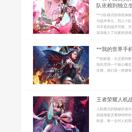
队依赖到独立生
**小队模式的传统体
与战术单元，四人小队
与丰富的战术可能，无
深深植入了玩家的游戏习
**我的世界手
**副标题：从交易到
须先澄清一个核心概念
生物，他们是一群拥有自
王者荣耀人机
人机模式的隐秘价值许
拟战场蕴含着独特的价
轨迹，每一次对人机阵