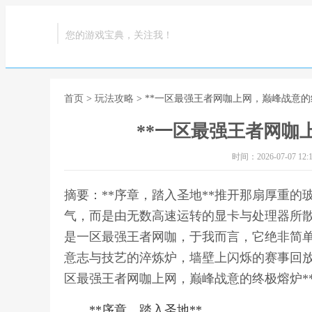
您的游戏宝典，关注我！
首页
>
玩法攻略
> **一区最强王者网咖上网，巅峰战意的
**一区最强王者网咖
时间：2026-07-07 12:1
摘要：**序章，踏入圣地**推开那扇厚重
气，而是由无数高速运转的显卡与处理器所
是一区最强王者网咖，于我而言，它绝非简
意志与技艺的淬炼炉，墙壁上闪烁的赛事回放
区最强王者网咖上网，巅峰战意的终极熔炉*
**序章，踏入圣地**