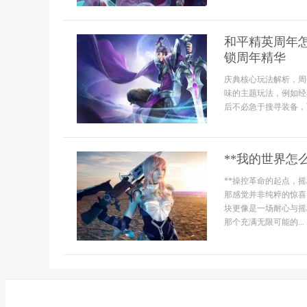
和平精英周年
锁周年精华
庆典核心玩法解析，周
味的主题玩法，例如经
后不必急于搜寻装备，
**我的世界怎
**操控革命的起点，
那感觉并非纯粹的惊喜
块更像是一场耐心与摇
那个充满无限可能的...