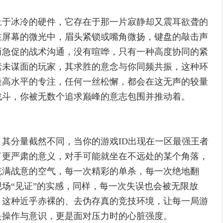
止于冰冷的硬件，它存在于那一片寂静却又震耳欲聋的
在屏幕的微光中，眉头紧锁或嘴角微扬，键盘的敲击声
而急促的战术沟通，没有喧哗，只有一种高度协同的紧
素未谋面的玩家，其求胜的意念与你同频共振，这种环
最高水平的专注，任何一丝松懈，都会在这无声的较量
战斗，你被无数个追求巅峰的意志包围并推动着。
其分量截然不同，当你的游戏ID出现在一区最强王者
了更严肃的意义，对手可能就坐在不远处的某个角落，
充满战意的空气，每一次精彩的单杀，每一次绝地翻
场“见证”的实感，同样，每一次失误也会被无限放
，这种近乎赤裸的、去伪存真的竞技环境，让每一局游
是操作与意识，更是面对压力时的心脏强度。