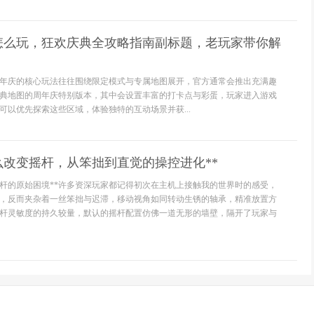
怎么玩，狂欢庆典全攻略指南副标题，老玩家带你解
年庆的核心玩法往往围绕限定模式与专属地图展开，官方通常会推出充满趣
典地图的周年庆特别版本，其中会设置丰富的打卡点与彩蛋，玩家进入游戏
可以优先探索这些区域，体验独特的互动场景并获...
么改变摇杆，从笨拙到直觉的操控进化**
摇杆的原始困境**许多资深玩家都记得初次在主机上接触我的世界时的感受，
，反而夹杂着一丝笨拙与迟滞，移动视角如同转动生锈的轴承，精准放置方
杆灵敏度的持久较量，默认的摇杆配置仿佛一道无形的墙壁，隔开了玩家与