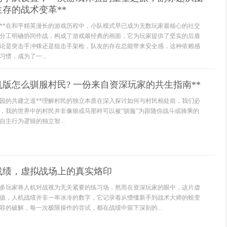
存的战术变革**
验**在和平精英漫长的游戏历程中，小队模式早已成为无数玩家最核心的社交
分工明确协同作战，构成了游戏最经典的画面，它为玩家提供了坚实的后盾
论是突击手冲锋还是狙击手架枪，队友的存在总能带来安全感，这种依赖感
惯，成为了一...
机版怎么驯服村民? 一份来自资深玩家的共生指南**
家园的共建之道**理解村民的独立本质在深入探讨如何与村民相处前，我们必
，我的世界中的村民并非像狼或马那样可以被“驯服”为跟随你战斗或骑乘的
主行为逻辑的独立智...
战绩，虚拟战场上的真实烙印
多玩家将人机对战视为无关紧要的练习场，然而在资深玩家的眼中，这片虚
值，人机战绩并非一串冰冷的数字，它记录着从懵懂新手到战术大师的蜕变
容的破解，每一次极限操作的尝试，都在战绩中留下深刻的...