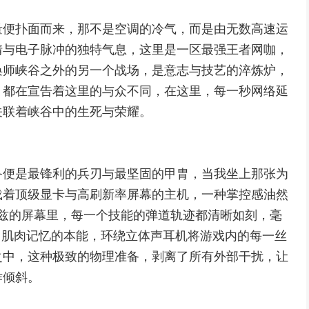
量便扑面而来，那不是空调的冷气，而是由无数高速运
情与电子脉冲的独特气息，这里是一区最强王者网咖，
唤师峡谷之外的另一个战场，是意志与技艺的淬炼炉，
，都在宣告着这里的与众不同，在这里，每一秒网络延
关联着峡谷中的生死与荣耀。
备便是最锋利的兵刃与最坚固的甲胄，当我坐上那张为
载着顶级显卡与高刷新率屏幕的主机，一种掌控感油然
赫兹的屏幕里，每一个技能的弹道轨迹都清晰如刻，毫
了肌肉记忆的本能，环绕立体声耳机将游戏内的每一丝
之中，这种极致的物理准备，剥离了所有外部干扰，让
作倾斜。