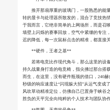
推开那扇厚重的玻璃门，一股熟悉的能
转的显卡与处理器所散发的，混合了竞技热
于我而言，它绝非简单的上网场所，而是召
墙壁上闪烁的赛事回放，空气中紧绷的专注
迟的降低，每一次鼠标点击的精准，都直接
**硬件，王者之基**
若将电竞比作现代角斗，那么这里的设
持久战量身打造的电竞椅，指尖拂过那台搭
而生，在这里，没有硬件瓶颈的借口，240
秒级的响应速度让“闪现躲大招”从运气变成
风吹草动精准定位，仿佛自己已置身于峡谷
胜负的天平完全向纯粹的个人技术与团队协
**氛围，无声的号角**