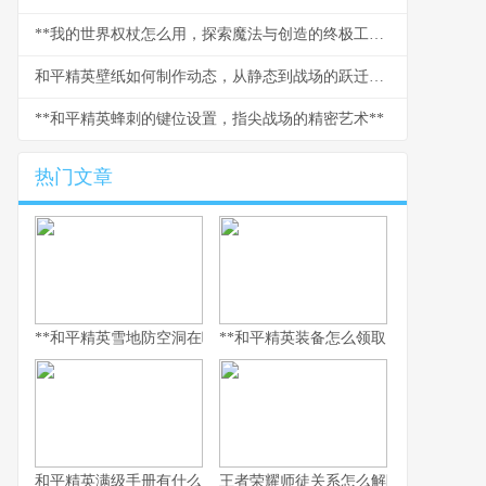
**我的世界权杖怎么用，探索魔法与创造的终极工具**
和平精英壁纸如何制作动态，从静态到战场的跃迁副标题
**和平精英蜂刺的键位设置，指尖战场的精密艺术**
热门文章
**和平精英雪地防空洞在哪里，副标题，冰封秘境与战术宝库探寻指
**和平精英装备怎么领取，资深玩家的
和平精英满级手册有什么用，解锁巅峰体验的多维钥匙
王者荣耀师徒关系怎么解除，游戏情谊