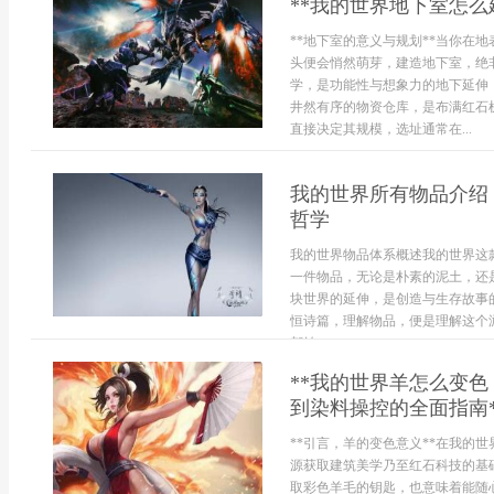
**我的世界地下室怎么
**地下室的意义与规划**当你在
头便会悄然萌芽，建造地下室，绝
学，是功能性与想象力的地下延伸
井然有序的物资仓库，是布满红石
直接决定其规模，选址通常在...
我的世界所有物品介绍
哲学
我的世界物品体系概述我的世界这
一件物品，无论是朴素的泥土，还
块世界的延伸，是创造与生存故事
恒诗篇，理解物品，便是理解这个
都始...
**我的世界羊怎么变
到染料操控的全面指南*
**引言，羊的变色意义**在我的
源获取建筑美学乃至红石科技的基
取彩色羊毛的钥匙，也意味着能随心