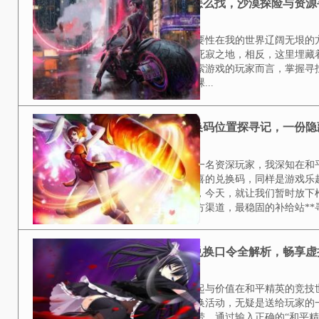
我的世界沙漠怎么找，
2026-03-23
探寻沙漠的必要性在我的世界辽阔
一片荒芜的死寂之地，相反，这里
望深入探索游戏的玩家而言，掌握
神殿，裸...
**和平精英兑换码位
2026-03-23
**引言**作为一名资深玩家，我
带来额外惊喜的兑换码，同样是游
藏资源点，今天，就让我们暂时放
在。**官方渠道，最稳固的补给站*