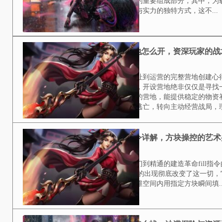
2026-03-23
前言，探索载具皮肤的乐趣在和平
是游戏魅力的重要组成部分，其中
展现品味与实力的独特方式，这不..
和平精英开营地怎么开
2026-03-23
副标题，从选址到运营的完整营地
的玩家而言，开设营地绝非仅仅是
功能完善的营地，能提供稳定的物
从被动逃亡，转向主动经营战局，理
我的世界fill指令详
2026-03-23
副标题，从入门到精通的建造革命f
辛，fill指令的出现彻底改变了
玩家在三维空间内用指定方块瞬间填.