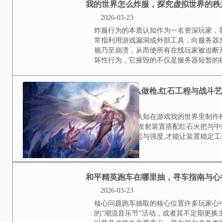
题守护你的每一份热爱
2026-03-23
**认清官方正道是首要基石**在
远是认清官方渠道，游戏内的商城
易，每一笔消费都清晰可查，受到
其风险都会呈指数级上升，这是一条
第三方平台或个人卖...
**我的世界电脑版怎么
2026-03-23
**初入方块世界，确立你的目标。
或许会让你感到迷茫，这时确立一
心路径。在生存模式中，你将从徒
解锁更先进的工...
我的世界怎么炸服，探
则与破坏的辩证思考
2026-03-23