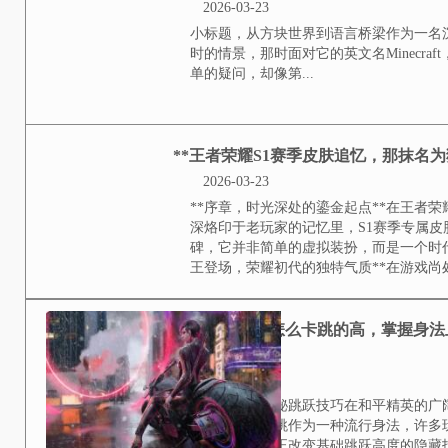
**透视现象的原理浅析**在资深
或渲染漏洞实现的特殊视觉状态，
结构，地牢宝藏，矿物分...
我的世界英语怎么读，
2026-03-23
小标题，从方块世界到语言桥梁作
的情景，那时面对它的英文名Mine
疑问，却像第...
**王者荣耀S1赛季皮
2026-03-23
**序章，时光深处的鎏金起点**
烙印于老玩家的记忆里，S1赛季专
并非简单的虚拟装扮，而是一个时
荣耀初代的独特气质**在游戏尚处拓