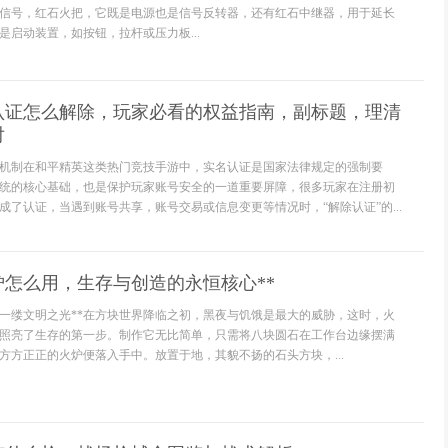
信号，红石火把，它既是电源也是信号反转器，还有红石中继器，用于延长
是启动装置，如按钮，拉杆或压力板...
认证怎么解除，玩家必看的权益指南，副标题，理清
对
机制在和平精英这类热门竞技手游中，实名认证是国家法律规定的强制要
统的核心基础，也是保护玩家账号安全的一道重要屏障，很多玩家在注册初
成了认证，当遇到账号共享，账号交易或信息变更等情况时，“解除认证”的...
炉怎么用，生存与创造的永恒核心**
第一缕文明之光**在方块世界降临之初，黑夜与饥饿是最大的威胁，这时，火
照亮了生存的第一步。制作它无比简单，只需将八块圆石在工作台边缘摆满
方方正正的火炉便落入手中。放置于地，其貌不扬的石头方块，...