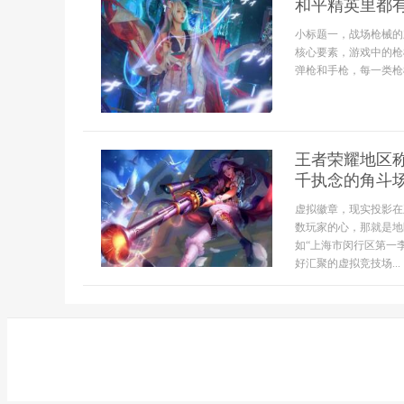
和平精英里都
小标题一，战场枪械的
核心要素，游戏中的枪
弹枪和手枪，每一类枪
王者荣耀地区
千执念的角斗
虚拟徽章，现实投影在
数玩家的心，那就是地
如“上海市闵行区第一
好汇聚的虚拟竞技场...