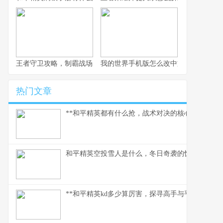
王者守卫攻略，制霸战场的不败法则，副标题，资深玩家的战术精
我的世界手机版怎么改中文，一份玩家
热门文章
**和平精英都有什么抢，战术对决的核心武器库**
和平精英空投雪人是什么，冬日奇袭的惊喜彩蛋
**和平精英kd多少算厉害，探寻高手与平民的真实分