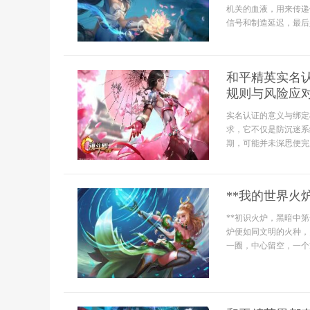
机关的血液，用来传递
信号和制造延迟，最后
和平精英实名
规则与风险应
实名认证的意义与绑定
求，它不仅是防沉迷系
期，可能并未深思便完
**我的世界火
**初识火炉，黑暗中
炉便如同文明的火种，
一圈，中心留空，一个