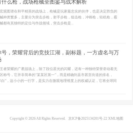
有什么枪，战场枪械全图鉴与战术解析
宏观图谱在和平精英的战场上，枪械是玩家最忠实的伙伴，也是决定胜负的
械种类繁多，主要分为突击步枪，射手步枪，狙击枪，冲锋枪，轻机枪，霰
械都有其独特的定位与作战领域，突击步枪是...
称号，荣耀背后的竞技江湖，副标题，一方虚名与万
场
王者荣耀的广袤战场上，除了段位星光的闪耀，还有一种独特荣誉牵动着无
区称号，它并非简单的“某某区第一”，而是精确到县市甚至街道的排名，
李白”，这小小的一行字，是实力在微观地理维度上的权威认证，它将全球同
Copyright © 2026 All Rights Reserved.
京ICP备2025134201号-22
XML地图