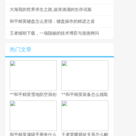
大海我的世界求生之路,波涛汹涌的生存试炼
和平精英键盘怎么变强：键盘操作的精进之道
王者辅助下载，一场隐秘的技术博弈与道德拷问
热门文章
**和平精英雪地防空洞在哪里，副标题，冰封秘境与战术宝库探寻指
**和平精英装备怎么领取，资深玩家的
和平精英满级手册有什么用，解锁巅峰体验的多维钥匙
王者荣耀师徒关系怎么解除，游戏情谊