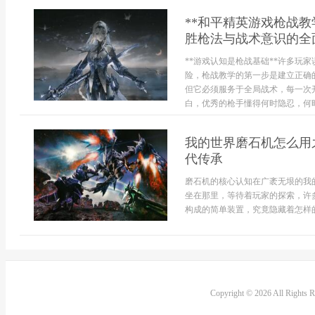
**和平精英游戏枪战
胜枪法与战术意识的全面
**游戏认知是枪战基础**许多玩
险，枪战教学的第一步是建立正确
但它必须服务于全局战术，每一次
白，优秀的枪手懂得何时隐忍，何时.
我的世界磨石机怎么用
代传承
磨石机的核心认知在广袤无垠的我
坐在那里，等待着玩家的探索，许
构成的简单装置，究竟隐藏着怎样的
Copyright © 2026 All Rights