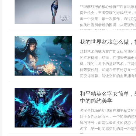
**理解战报的核心价值**许多玩
提升机会，王者荣耀的游戏战报，
每一个决策，每一次操作，通过Q
你跳出当局者迷的困境，从宏观到
破瓶颈的关键所在。**QQ端口的便捷
我的世界盆栽怎么做，
盆栽艺术的魅力在广阔无边的我的
的红石机器，然而，在那些充满创
机，我的世界中的盆栽艺术，正是
样轰轰烈烈，却能在细节处彰显一
间变得温馨，能让空旷的走廊拥有焦
和平精英名字女简单，
中的简约美学
名字是战场的初印象在和平精英的
对于女性玩家而言，一个简单的游
解的符号，而是以最直接的姿态，
名字，第一时间感受到的是一种清
高...