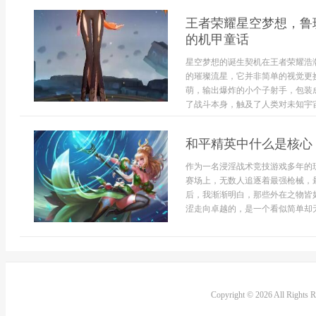
王者荣耀星空梦想，鲁
的机甲童话
星空梦想的诞生契机在王者荣耀浩
的璀璨流星，它并非简单的视觉更
萌，输出爆炸的小个子射手，包装
了战斗本身，触及了人类对未知宇宙
和平精英中什么是核心
作为一名浸淫战术竞技游戏多年的
赛场上，无数人追逐着最强枪械，
后，我渐渐明白，那些外在之物皆
涩走向卓越的，是一个看似简单却无
Copyright © 2026 All Rights