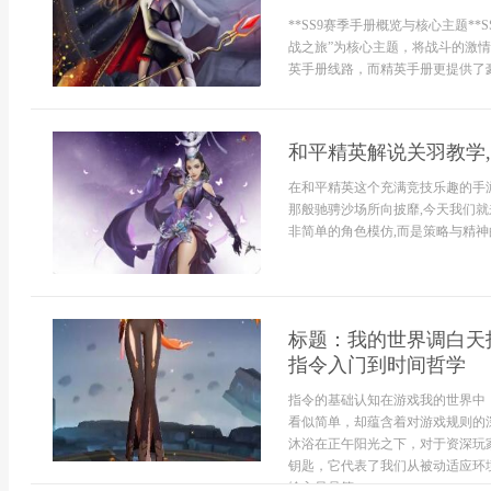
**SS9赛季手册概览与核心主题*
战之旅”为核心主题，将战斗的激
英手册线路，而精英手册更提供了豪
和平精英解说关羽教学
在和平精英这个充满竞技乐趣的手
那般驰骋沙场所向披靡,今天我们
非简单的角色模仿,而是策略与精神的
标题：我的世界调白天
指令入门到时间哲学
指令的基础认知在游戏我的世界中
看似简单，却蕴含着对游戏规则的深刻理
沐浴在正午阳光之下，对于资深玩
钥匙，它代表了我们从被动适应环
输入只是第...