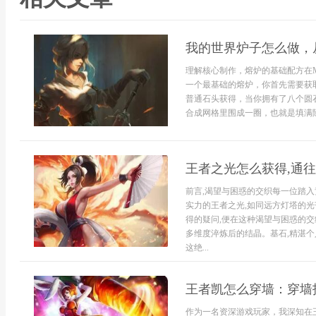
我的世界炉子怎么做，
理解核心制作，熔炉的基础配方在Mi
一个最基础的熔炉，你首先需要获
普通石头获得，当你拥有了八个圆
合成网格里围成一圈，也就是填满除
王者之光怎么获得,通
前言,渴望与困惑的交织每一位踏入
实力的王者之光,如同远方灯塔的光
得的疑问,便在这种渴望与困惑的交
多维度淬炼后的结晶。基石,精湛个
这绝...
王者凯怎么穿墙：穿墙
作为一名资深游戏玩家，我深知在