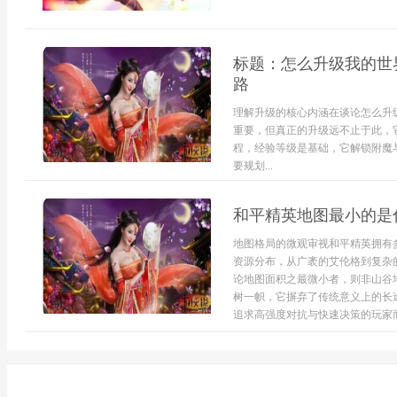
标题：怎么升级我的世
路
理解升级的核心内涵在谈论怎么升
重要，但真正的升级远不止于此，
程，经验等级是基础，它解锁附魔
要规划...
和平精英地图最小的是
地图格局的微观审视和平精英拥有
资源分布，从广袤的艾伦格到复杂
论地图面积之最微小者，则非山谷
树一帜，它摒弃了传统意义上的长
追求高强度对抗与快速决策的玩家而