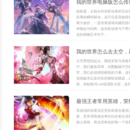
我的世界电脑版怎么传
副标题，从指令到末影珍珠的完全
距离的瞬间移动，这不仅是高效探
两大途径，一是依靠游戏内建的指
种物品与结构，如末影珍珠与下界
送的精确艺术对于...
我的世界怎么去太空，
太空梦想的起点，模组安装与准备
中，我们建造高塔，试图触碰天空
空，我们必须借助模组的力量，这
游戏版本以及对应的模组加载器，
组，例如银河craft或进阶火箭，这些
最强王者常用英雄，荣
英雄池的深度决定竞技高度在最强
家，其常用英雄名单往往折射出深
核心英雄，将这些角色的每一个技能