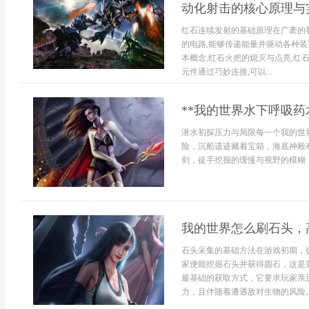
动化射击的核心原理与
红石连续发射的基础原理在广袤的
的电路,能够传递能量并驱动各种装
本概念,红石火把的熄灭与点亮,红
元件通过巧妙连接,可以...
**我的世界水下呼吸药
潜水初探压力与局限每一个我的世
险，沉船遗迹藏着宝箱，海底神殿
剑，徒手挖掘的缓慢与视野的模糊，
我的世界怎么刷石头，
石头采集的基础方法在游戏初期，
家便能挖掘石头并获得圆石，这是
最基础的获取方式，它要求玩家亲
力，且伴随着遭遇敌对生物的风险。