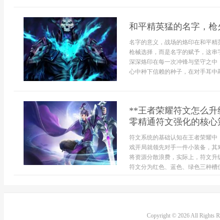
和平精英猛的名字，枪
名字的意义，战场的烙印在和平精
枪械选择，而是名字的赋予，这串
深深烙印在每一次冲锋与坚守之中
心中种下信赖的种子，在对手耳中敲
**王者荣耀符文怎么
零精通符文强化的核心策
符文系统的基础认知在王者荣耀中
戏开局就领先对手一件小装备，其
将资源分散浪费，实际上，符文升
符文分为红色、蓝色、绿色三种槽位
Copyright © 2026 All Rights