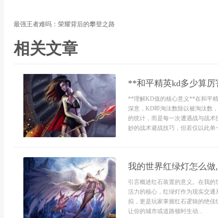
最强王者难吗：荣耀背后的攀登之路
相关文章
**和平精英kd多少算
**理解KD值的核心意义**在和
深意，KD即淘汰数除以被淘汰数
的统计，而是每一次遭遇战与战术
妙的战术避战技巧，但若仅以此单一.
我的世界红绿灯怎么做
引言概述红石装置的意义。在我的
活力的核心，红绿灯作为现实交通
拟，更是玩家掌握红石逻辑的绝佳
让你的城市或道路顿时生动...