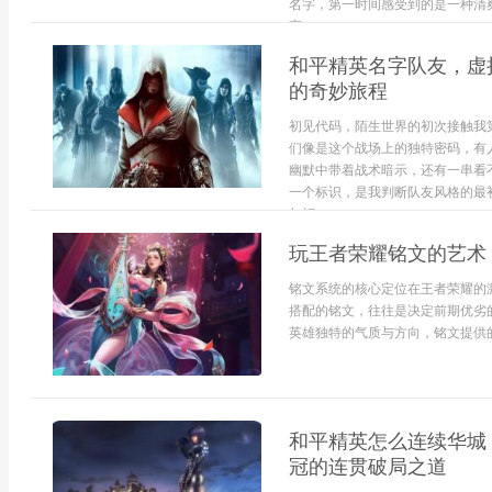
名字，第一时间感受到的是一种清
高...
和平精英名字队友，虚
的奇妙旅程
初见代码，陌生世界的初次接触我
们像是这个战场上的独特密码，有人
幽默中带着战术暗示，还有一串看
一个标识，是我判断队友风格的最
与打...
玩王者荣耀铭文的艺术
铭文系统的核心定位在王者荣耀的
搭配的铭文，往往是决定前期优劣
英雄独特的气质与方向，铭文提供的
和平精英怎么连续华城
冠的连贯破局之道