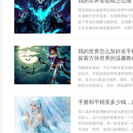
我的世界望远镜怎么做
望远镜的合成原理在我的世界中想
合成配方非常简单，仅需要两块下
由下界远古残骸冶炼而成，这需要
生长在幽深的地底紫晶洞中，玩家需
我的世界怎么加好友手
探索方块世界的温馨教
理解联机基础，平台与版本是关键
的生态，手机版我的世界通常指的是基
机，这与Java版是分隔的，因此
联机交友的基石，此外，联机通常依
手册和平精英多少钱，
投入成本的多维解读许多玩家初次
实际上，这个问题的答案并非一个
民币的普通手册，另一种是售价一
币成本，然而，资深玩家都明白，真