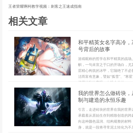
王者荣耀啊柯教学视频：刺客之王速成指南
相关文章
和平精英女名字高冷，
号背后的故事
游戏昵称的哲学在和平精英的战场
帜，一句未宣之于口的开场白，尤
层精心构筑的冰甲，它隔绝了不必
洁而富有意象，譬如“孤雪”、“寒
择用锐利的字眼，在跳伞前的...
我的世界怎么做砖块，
制与建造的永恒乐趣
引言，走进砖块的世界在我的世界
承载着从原始生存到精致创造的跨
向这种颜色温润、结构规整的材料
身，就是一段将寻常泥土转化为不凡