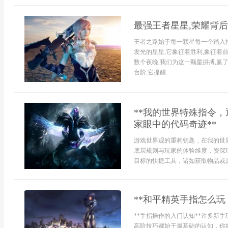
最强王者星星,荣耀背
王者之路始于每一颗星每一个踏入排
发光的星星,它象征着胜利,象征着
数个夜晚,我们为这一颗星拼搏,赢了
台阶,它提醒...
**我的世界特殊指令
家眼中的代码奇迹**
游戏世界观的重构钥匙，在我的世
底层规则与玩家的体验维度，资深
目标的快捷工具，诸如获取物品或是调
**和平精英手指怎么玩
**手指操作的入门认知**许多新
高阶技巧都始于最基础的认知，你