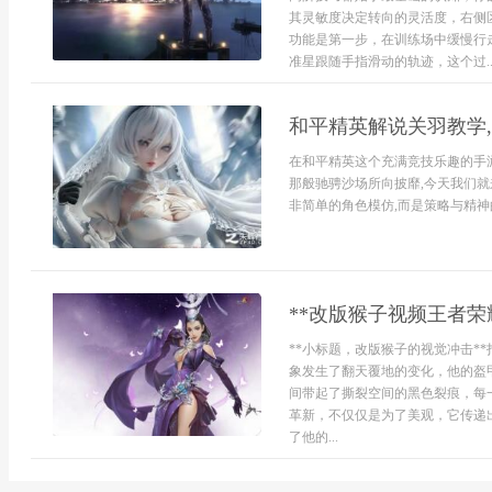
其灵敏度决定转向的灵活度，右侧
功能是第一步，在训练场中缓慢行
准星跟随手指滑动的轨迹，这个过..
和平精英解说关羽教学
在和平精英这个充满竞技乐趣的手
那般驰骋沙场所向披靡,今天我们
非简单的角色模仿,而是策略与精神的
**改版猴子视频王者荣
**小标题，改版猴子的视觉冲击*
象发生了翻天覆地的变化，他的盔
间带起了撕裂空间的黑色裂痕，每
革新，不仅仅是为了美观，它传递
了他的...