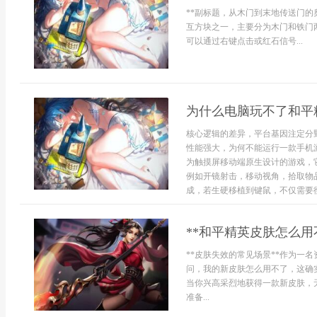
**副标题，从木门到末地传送门的
互方块之一，主要分为木门和铁门
可以通过右键点击或红石信号...
为什么电脑玩不了和平
核心逻辑的差异，平台基因注定分
性能强大，为何不能运行一款手机
为触摸屏移动端原生设计的游戏，
例如开镜射击，移动视角，拾取物
成，若生硬移植到键鼠，不仅需要彻
**和平精英皮肤怎么用
**皮肤失效的常见场景**作为一
问，我的新皮肤怎么用不了，这确
当你兴高采烈地获得一款新皮肤，
准备...