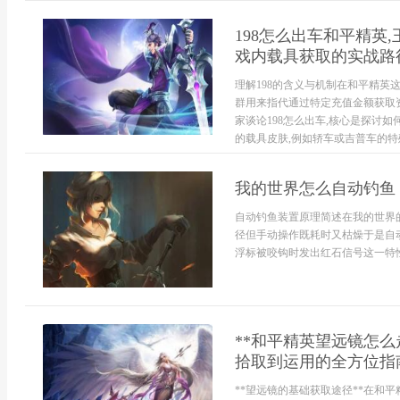
198怎么出车和平精英
戏内载具获取的实战路
理解198的含义与机制在和平精英这
群用来指代通过特定充值金额获取
家谈论198怎么出车,核心是探讨
的载具皮肤,例如轿车或吉普车的特殊
我的世界怎么自动钓鱼
自动钓鱼装置原理简述在我的世界
径但手动操作既耗时又枯燥于是自
浮标被咬钩时发出红石信号这一特性
**和平精英望远镜怎
拾取到运用的全方位指南
**望远镜的基础获取途径**在和