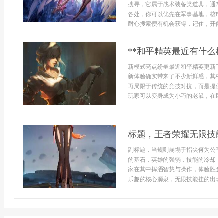
搜寻，它属于战术装备类道具，通
各处，你可以优先在军事基地，核
耐心搜索便有机会获得，记住，开阔
**和平精英最近有什么
新模式亮点纷呈最近和平精英更新
新体验确实带来了不少新鲜感，其
再局限于传统的竞技对抗，而是提
玩家可以变身成为小巧的老鼠，在巨.
标题，王者荣耀无限技
副标题，当规则崩塌于指尖何为公
的基石，英雄的强弱，技能的冷却
家在其中挥洒智慧与操作，体验胜
乐趣的核心源泉，无限技能挂的出现