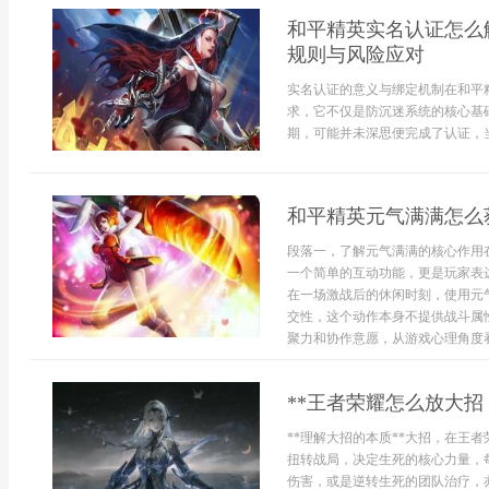
和平精英实名认证怎么
规则与风险应对
实名认证的意义与绑定机制在和平
求，它不仅是防沉迷系统的核心基
期，可能并未深思便完成了认证，当
和平精英元气满满怎么
段落一，了解元气满满的核心作用
一个简单的互动功能，更是玩家表
在一场激战后的休闲时刻，使用元
交性，这个动作本身不提供战斗属
聚力和协作意愿，从游戏心理角度看，
**王者荣耀怎么放大招
**理解大招的本质**大招，在王
扭转战局，决定生死的核心力量，
伤害，或是逆转生死的团队治疗，