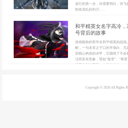
放它的第一步，你需要明白，张飞
制造混乱的利刃，...
和平精英女名字高冷，
号背后的故事
游戏昵称的哲学在和平精英的战场
帜，一句未宣之于口的开场白，尤
层精心构筑的冰甲，它隔绝了不必
洁而富有意象，譬如“孤雪”、“寒
择用锐利的字眼，在跳伞前的...
Copyright © 2026 All Rights