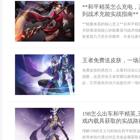
**和平精英怎么充电
到战术充能实战指南**
**能量体系的核心意义**在和平
关联着游戏核心的能量值与战术续
恢复能力乃至生存概率，许多玩家将
王者免费送皮肤，一场
免费皮肤的诱惑力，从看到活动公
提醒，这是所有王者荣耀玩家再熟
起，它所激发的动力远超任何一场排
198怎么出车和平精英
戏内载具获取的实战路
理解198的含义与机制在和平精英这
群用来指代通过特定充值金额获取