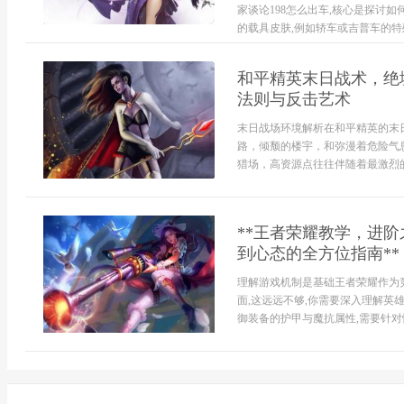
家谈论198怎么出车,核心是探讨
的载具皮肤,例如轿车或吉普车的特殊
和平精英末日战术，绝
法则与反击艺术
末日战场环境解析在和平精英的末
路，倾颓的楼宇，和弥漫着危险气
猎场，高资源点往往伴随着最激烈的
**王者荣耀教学，进
到心态的全方位指南**
理解游戏机制是基础王者荣耀作为
面,这远远不够,你需要深入理解英
御装备的护甲与魔抗属性,需要针对性