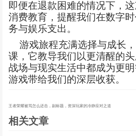
即便在退款困难的情况下，这
消费教育，提醒我们在数字时
务与娱乐支出。
游戏旅程充满选择与成长，
课，它教导我们以更清醒的头
战场与现实生活中都成为更明
游戏带给我们的深层收获。
王者荣耀被骂怎么还击，副标题，资深玩家的冷静应对之道
相关文章