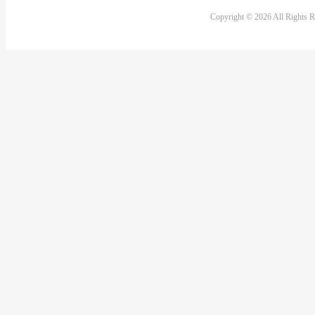
Copyright © 2026 All Rights