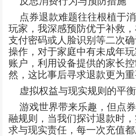
反思消费行为与预防措施
点券退款难题往往根植于消
玩家，我深感预防优于补救，
支付密码或人脸识别等二次确
操作，对于家庭中有未成年玩
账户，利用设备提供的家长控
然，这比事后寻求退款更为重
虚拟权益与现实规则的平衡
游戏世界带来乐趣，但点券
融规则，当我们探讨退款时，
求与现实责任，每一次充值都