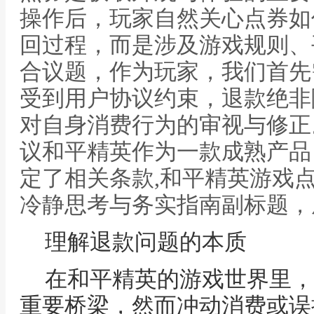
操作后，玩家自然关心点券如
回过程，而是涉及游戏规则、
合议题，作为玩家，我们首先
受到用户协议约束，退款绝非
对自身消费行为的审视与修正
议和平精英作为一款成熟产品
定了相关条款,和平精英游戏
冷静思考与务实指南副标题，
理解退款问题的本质
在和平精英的游戏世界里，
重要桥梁，然而冲动消费或误