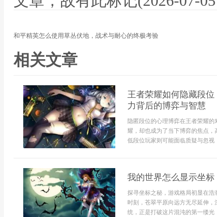
文章，故有此标记(2026-07-05 12
和平精英怎么使用草丛伏地，战术与耐心的终极考验
相关文章
王者荣耀如何隐藏段位
力背后的博弈与智慧
隐匿段位的心理博弈在王者荣耀的
耀，却也成为了当下博弈的焦点，
低段位玩家则可能面临质疑与忽视，因
我的世界怎么显示坐标
探寻坐标之秘，游戏格局初显在浩
时刻，苍翠平原向远方无尽延伸，
统，正是打破这片混沌的第一缕光