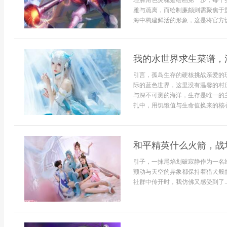
理解角色灵魂是绘画第一步，每个
雅与疏离，而绘制廉颇则需聚焦于
海中构建鲜活的形象，这是将官方设
我的水世界求生菜谱，
引言，孤岛生存的硬核挑战亲爱的
际的蓝色世界，这里没有温馨的村
与深不可测的海洋，生存是唯一的
扎中，用饥饿值与生命值换来的核心攻
和平精英什么火箭，战
引子，一抹尾焰划破寂静作为一名
颤动与天空的异象都保持着猎犬般
社群中传开时，我仿佛又感受到了..