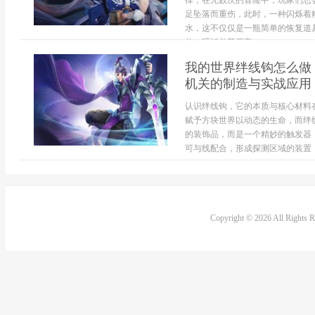
律，在无数次的冒险中，玩家们总
足坠落而重伤，此时，一种闪烁着
水，这不仅仅是一瓶简单的恢复道
伴，理解并善用它...
我的世界绊线钩怎么做
机关的制造与实战应用
认识绊线钩，它的本质与核心材料
赋予方块世界以动态的生命，而绊
的装饰品，而是一个精妙的触发器
可与线配合，形成探测区域的装置，.
Copyright © 2026 All Rights