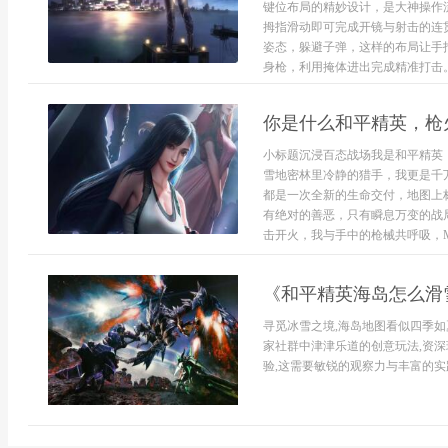
键位布局的精妙设计，是大神操作
拇指滑动即可完成开镜与射击的连
姿态，躲避子弹，这样的布局让手
身枪，利用掩体进出完成精准打击。
你是什么和平精英，枪
小标题沉浸百态战场我是和平精英
雪地密林里冷静的猎手，我更是千
都是一次全新的生命交付，地图上
有绝对的善恶，只有瞬息万变的战
击开火，我与手中的枪械共呼吸，M41
《和平精英海岛怎么滑
寻觅冰雪之境,海岛地图看似四季如
家社群中津津乐道的创意玩法,资
验,这需要敏锐的观察力与丰富的实践