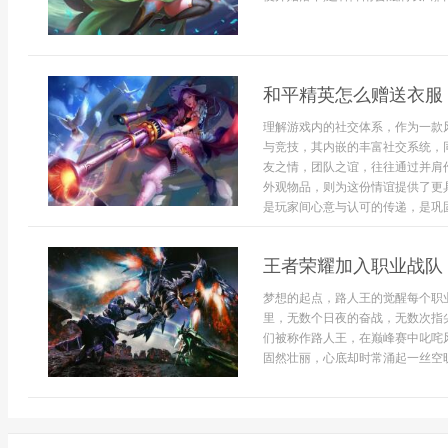
和平精英怎么赠送衣服
理解游戏内的社交体系，作为一款
与竞技，其内嵌的丰富社交系统，
友之情，团队之谊，往往通过并肩
外观物品，则为这份情谊提供了更
是玩家间心意与认可的传递，是巩固
王者荣耀加入职业战队
梦想的起点，路人王的觉醒每个职
里，无数个日夜的奋战，无数次指
们被称作路人王，在巅峰赛中叱咤
固然壮丽，心底却时常涌起一丝空旷