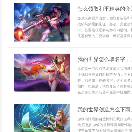
怎么领取和平精英的套
游戏玩家视角出发，领取套装是和
战绩与荣耀的见证，那么，究竟该
讨。首要途径是参与游戏内活动。
优惠套装的主要渠道，玩家需要保持
我的世界怎么取名字，
命名是一门起点艺术在踏入我的世
正挑战并非如何对抗苦力怕，也不
栏，那是属于你的名字，这个命名
如同一把钥匙，悄然开启了你将在
在众多史蒂夫与艾利克斯中脱颖而出，
我的世界创造怎么下雨
游戏内降雨的自然机制在我的世界
造,而是由游戏的世界环境周期性地
便开始落下,这种降雨会滋润农田,降.